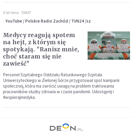
6 lat temu
ŚWIAT
YouTube / Polskie Radio Zachód / TVN24 /sz
Medycy reagują spotem
na hejt, z którym się
spotykają. "Ranisz mnie,
choć staram się nie
zawieść"
Personel Szpitalnego Oddziału Ratunkowego Szpitala
Uniwersyteckiego w Zielonej Górze przygotował spot kampanii
społecznej, która ma zwrócić uwagę na problem traktowania
pracowników służby zdrowia w czasie pandemii. Udostępnij i
#wspierajmedyka.