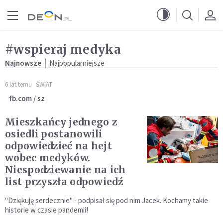
Przejdź do menu głównego
Przejdź do treści
#wspieraj medyka
Najnowsze
Najpopularniejsze
6 lat temu
ŚWIAT
fb.com / sz
Mieszkańcy jednego z
osiedli postanowili
odpowiedzieć na hejt
wobec medyków.
Niespodziewanie na ich
list przyszła odpowiedź
"Dziękuję serdecznie" - podpisał się pod nim Jacek. Kochamy takie
historie w czasie pandemii!