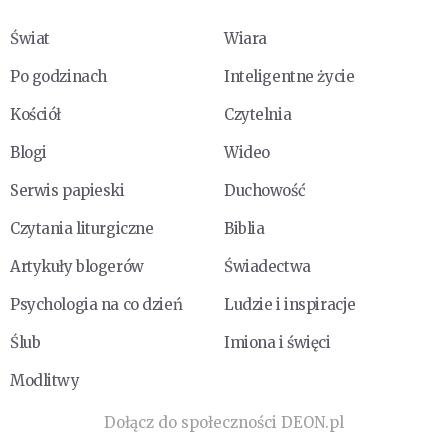
Świat
Wiara
Po godzinach
Inteligentne życie
Kościół
Czytelnia
Blogi
Wideo
Serwis papieski
Duchowość
Czytania liturgiczne
Biblia
Artykuły blogerów
Świadectwa
Psychologia na co dzień
Ludzie i inspiracje
Ślub
Imiona i święci
Modlitwy
Dołącz do społeczności DEON.pl