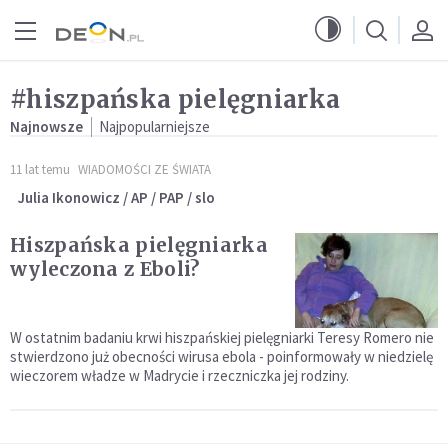
Przejdź do menu głównego
Przejdź do treści
#hiszpańska pielęgniarka
Najnowsze
Najpopularniejsze
11 lat temu
WIADOMOŚCI ZE ŚWIATA
Julia Ikonowicz / AP / PAP / slo
Hiszpańska pielęgniarka
wyleczona z Eboli?
W ostatnim badaniu krwi hiszpańskiej pielęgniarki Teresy Romero nie
stwierdzono już obecności wirusa ebola - poinformowały w niedzielę
wieczorem władze w Madrycie i rzeczniczka jej rodziny.