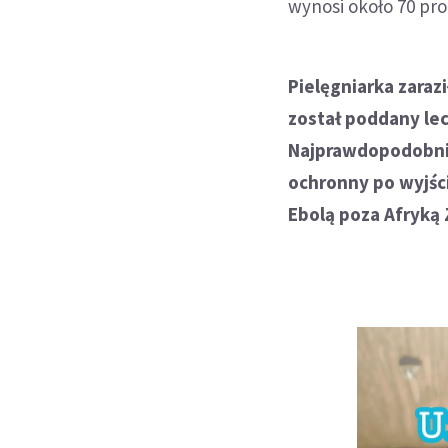
wynosi około 70 pro
Pielęgniarka zaraz
został poddany lec
Najprawdopodobnie
ochronny po wyjści
Ebolą poza Afryką