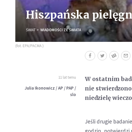
Hiszpańska pielęgn
ŚWIAT
WIADOMOŚCI ZE ŚWIATA
(fot. EPA/PACMA )
11 lat temu
W ostatnim bad
nie stwierdzono
Julia Ikonowicz / AP / PAP /
slo
niedzielę wiecz
Jeśli drugie badani
godzin, potwierdzi