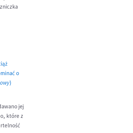
czniczka
ciąż
ominać o
howy
)
dawano jej
o, które z
ertelność