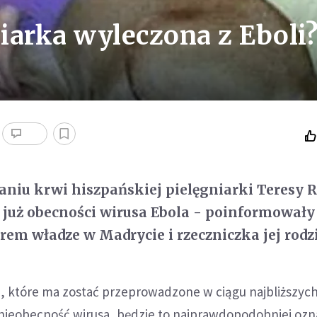
iarka wyleczona z Eboli
aniu krwi hiszpańskiej pielęgniarki Teresy
 już obecności wirusa Ebola - poinformowały
orem władze w Madrycie i rzeczniczka jej rodz
e, które ma zostać przeprowadzone w ciągu najbliższych
 nieobecność wirusa, będzie to najprawdopodobniej ozn