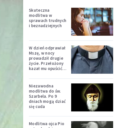
Skuteczna
modlitwa w
sprawach trudnych
i beznadziejnych
W dzień odprawiał
Mszę, w nocy
prowadził drugie
życie. Przełożony
kazał mu opuścić
zakon
Niezawodna
modlitwa do św.
Szarbela. Po 9
dniach mogą dziać
się cuda
Modlitwa ojca Pio