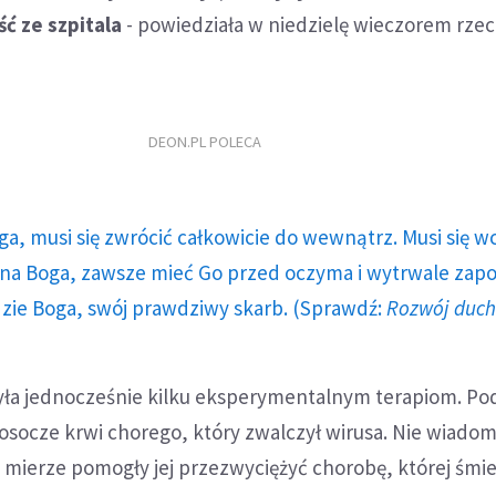
ść ze szpitala
- powiedziała w niedzielę wieczorem rze
DEON.PL POLECA
ga, musi się zwrócić całkowicie do wewnątrz. Musi się w
a Boga, zawsze mieć Go przed oczyma i wytrwale zap
dzie Boga, swój prawdziwy skarb. (Sprawdź:
Rozwój duc
a jednocześnie kilku eksperymentalnym terapiom. Po
 osocze krwi chorego, który zwalczył wirusa. Nie wiadom
ej mierze pomogły jej przezwyciężyć chorobę, której śmi