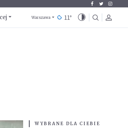
11
°
cej
Warszawa
WYBRANE DLA CIEBIE