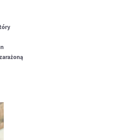
tóry
on
 zarażoną