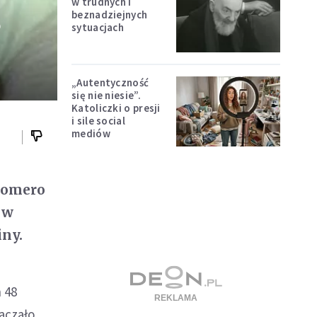
w trudnych i
beznadziejnych
?
sytuacjach
„Autentyczność
się nie niesie”.
Katoliczki o presji
i sile social
mediów
 Romero
 w
iny.
 48
aczało