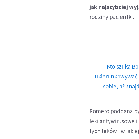
jak najszybciej wyj
rodziny pacjentki.
Kto szuka Bo
ukierunkowywać n
sobie, aż znaj
Romero poddana był
leki antywirusowe i
tych leków i w jaki