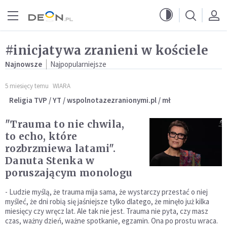
Przejdź do menu głównego
Przejdź do treści
#inicjatywa zranieni w kościele
Najnowsze
Najpopularniejsze
5 miesięcy temu
WIARA
Religia TVP / YT / wspolnotazezranionymi.pl / mł
"Trauma to nie chwila,
to echo, które
rozbrzmiewa latami".
Danuta Stenka w
poruszającym monologu
- Ludzie myślą, że trauma mija sama, że wystarczy przestać o niej
myśleć, że dni robią się jaśniejsze tylko dlatego, że minęło już kilka
miesięcy czy wręcz lat. Ale tak nie jest. Trauma nie pyta, czy masz
czas, ważny dzień, ważne spotkanie, egzamin. Ona po prostu wraca.