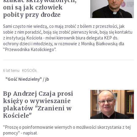
szukać skrzywdzonych,
oni są jak człowiek
pobity przy drodze
Sami często nie wiedzą, co mają zrobić z bólem z przeszłości, jak
sobie z nim poradzić, boją się zrobić pierwszy krok, boją się kontaktu
z instytucją Kościoła - mówi kierownik biura delegata KEP ds.
ochrony dzieci i młodzieży, w rozmowie z Moniką Białkowską dla
"Przewodnika Katolickiego".
6 lat temu
KOŚCIÓŁ
"Gość Niedzielny" / jb
Bp Andrzej Czaja prosi
księży o wywieszanie
plakatów "Zranieni w
Kościele"
"Proszę o poinformowanie wiernych o możliwości skorzystania z tej
pomocy" - napisał.