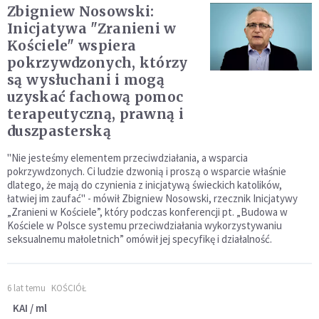
Zbigniew Nosowski:
Inicjatywa "Zranieni w
Kościele" wspiera
pokrzywdzonych, którzy
są wysłuchani i mogą
uzyskać fachową pomoc
terapeutyczną, prawną i
duszpasterską
"Nie jesteśmy elementem przeciwdziałania, a wsparcia
pokrzywdzonych. Ci ludzie dzwonią i proszą o wsparcie właśnie
dlatego, że mają do czynienia z inicjatywą świeckich katolików,
łatwiej im zaufać" - mówił Zbigniew Nosowski, rzecznik Inicjatywy
„Zranieni w Kościele”, który podczas konferencji pt. „Budowa w
Kościele w Polsce systemu przeciwdziałania wykorzystywaniu
seksualnemu małoletnich” omówił jej specyfikę i działalność.
6 lat temu
KOŚCIÓŁ
KAI / ml