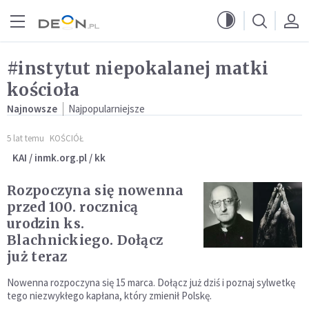
Przejdź do menu głównego
Przejdź do treści
#instytut niepokalanej matki
kościoła
Najnowsze
Najpopularniejsze
5 lat temu
KOŚCIÓŁ
KAI / inmk.org.pl / kk
Rozpoczyna się nowenna
przed 100. rocznicą
urodzin ks.
Blachnickiego. Dołącz
już teraz
Nowenna rozpoczyna się 15 marca. Dołącz już dziś i poznaj sylwetkę
tego niezwykłego kapłana, który zmienił Polskę.