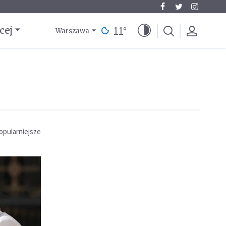
11
°
cej
Warszawa
opularniejsze