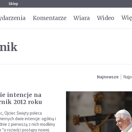
g
Sklep
Wię
darzenia
Komentarze
Wiara
Wideo
rnik
Najnowsze
Najp
ie intencje na
rnik 2012 roku
c, Ojciec Święty poleca
ernych dwie intencje: ogólną i
dnie z pierwszą z nich modlimy
m "o rozwój i postępy nowej