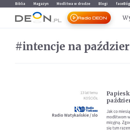
Przejdź do menu głównego
Przejdź do treści
Biblia
Magazyn
Modlitwa w drodze
Blogi
faceBó
Wy
Radio DEON
#intencje na paździe
Papiesk
13 lat temu
KOŚCIÓŁ
paździe
Jak co miesią
Radio Watykańskie / slo
modlitwom wi
misyjną. Zgo
się tym raze