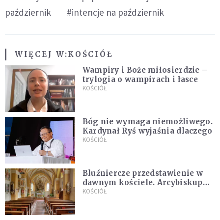
październik
#intencje na październik
WIĘCEJ W:
KOŚCIÓŁ
Wampiry i Boże miłosierdzie –
trylogia o wampirach i łasce
KOŚCIÓŁ
Bóg nie wymaga niemożliwego.
Kardynał Ryś wyjaśnia dlaczego
KOŚCIÓŁ
Bluźniercze przedstawienie w
dawnym kościele. Arcybiskup
stanowczo reaguje
KOŚCIÓŁ