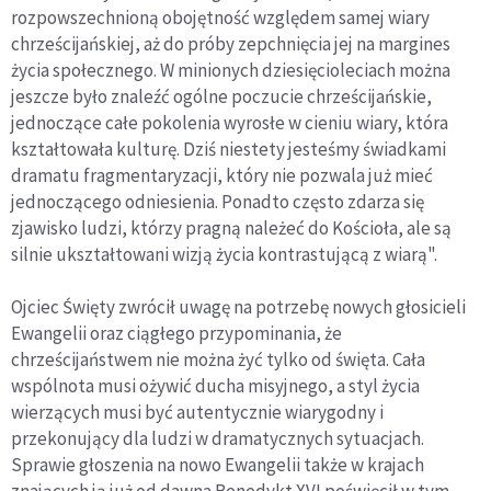
rozpowszechnioną obojętność względem samej wiary
chrześcijańskiej, aż do próby zepchnięcia jej na margines
życia społecznego. W minionych dziesięcioleciach można
jeszcze było znaleźć ogólne poczucie chrześcijańskie,
jednoczące całe pokolenia wyrosłe w cieniu wiary, która
kształtowała kulturę. Dziś niestety jesteśmy świadkami
dramatu fragmentaryzacji, który nie pozwala już mieć
jednoczącego odniesienia. Ponadto często zdarza się
zjawisko ludzi, którzy pragną należeć do Kościoła, ale są
silnie ukształtowani wizją życia kontrastującą z wiarą".
Ojciec Święty zwrócił uwagę na potrzebę nowych głosicieli
Ewangelii oraz ciągłego przypominania, że
chrześcijaństwem nie można żyć tylko od święta. Cała
wspólnota musi ożywić ducha misyjnego, a styl życia
wierzących musi być autentycznie wiarygodny i
przekonujący dla ludzi w dramatycznych sytuacjach.
Sprawie głoszenia na nowo Ewangelii także w krajach