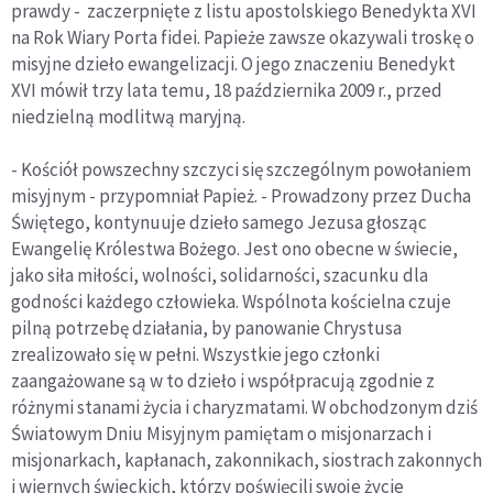
prawdy - zaczerpnięte z listu apostolskiego Benedykta XVI
na Rok Wiary Porta fidei. Papieże zawsze okazywali troskę o
misyjne dzieło ewangelizacji. O jego znaczeniu Benedykt
XVI mówił trzy lata temu, 18 października 2009 r., przed
niedzielną modlitwą maryjną.
- Kościół powszechny szczyci się szczególnym powołaniem
misyjnym - przypomniał Papież. - Prowadzony przez Ducha
Świętego, kontynuuje dzieło samego Jezusa głosząc
Ewangelię Królestwa Bożego. Jest ono obecne w świecie,
jako siła miłości, wolności, solidarności, szacunku dla
godności każdego człowieka. Wspólnota kościelna czuje
pilną potrzebę działania, by panowanie Chrystusa
zrealizowało się w pełni. Wszystkie jego członki
zaangażowane są w to dzieło i współpracują zgodnie z
różnymi stanami życia i charyzmatami. W obchodzonym dziś
Światowym Dniu Misyjnym pamiętam o misjonarzach i
misjonarkach, kapłanach, zakonnikach, siostrach zakonnych
i wiernych świeckich, którzy poświęcili swoje życie