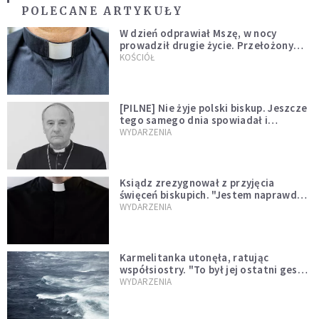
POLECANE ARTYKUŁY
W dzień odprawiał Mszę, w nocy
prowadził drugie życie. Przełożony
kazał mu opuścić zakon
KOŚCIÓŁ
[PILNE] Nie żyje polski biskup. Jeszcze
tego samego dnia spowiadał i
sprawował Mszę świętą
WYDARZENIA
Ksiądz zrezygnował z przyjęcia
święceń biskupich. "Jestem naprawdę
niegodny"
WYDARZENIA
Karmelitanka utonęła, ratując
współsiostry. "To był jej ostatni gest
miłości"
WYDARZENIA