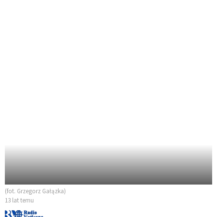
(fot. Grzegorz Gałązka)
13 lat temu