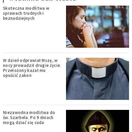
Skuteczna modlitwa w
sprawach trudnych i
beznadziejnych
W dzień odprawiał Mszę, w
nocy prowadził drugie życie.
Przełożony kazał mu
opuścić zakon
Niezawodna modlitwa do
św. Szarbela. Po 9 dniach
mogą dziać się cuda