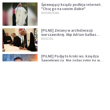
Śpiewający ksiądz podbija internet.
"Chcę go na swoim ślubie"
WYDARZENIA
[PILNE] Zmiany w archidiecezji
warszawskiej. Abp Adrian Galbas
wręczył dekrety nowym proboszczom
KOŚCIÓŁ
[PILNE] Podjęto kroki ws. księdza
Sawielewicza. Nie zobaczymy go w
mediach
WYDARZENIA
Czy Kościół czeka pęknięcie? Spór o
Tradycję narasta
KOŚCIÓŁ