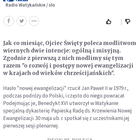
Radio Watykańskie / slo
Jak co miesiąc, Ojciec Święty poleca modlitwom
wiernych dwie intencje: ogólną i misyjną.
Zgodnie z pierwszą z nich modlimy się tym
razem "o rozwój i postępy nowej ewangelizacji
w krajach od wieków chrześcijańskich".
Hasło "nowej ewangelizacji" rzucił Jan Paweł II w 1979 r.,
podczas podróży do Polski, i często do niego powracał.
Podejmując je, Benedykt XVI utworzył w Watykanie
specjalną dykasterię: Papieską Radę ds. Krzewienia Nowej
Ewangelizacji. 30 maja ub. r. spotkał się z uczestnikami jej
pierwszej sesji plenarnej.