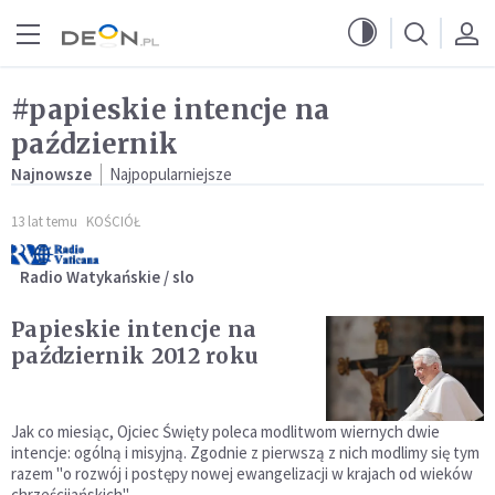
Przejdź do menu głównego
Przejdź do treści
#papieskie intencje na
październik
Najnowsze
Najpopularniejsze
13 lat temu
KOŚCIÓŁ
Radio Watykańskie / slo
Papieskie intencje na
październik 2012 roku
Jak co miesiąc, Ojciec Święty poleca modlitwom wiernych dwie
intencje: ogólną i misyjną. Zgodnie z pierwszą z nich modlimy się tym
razem "o rozwój i postępy nowej ewangelizacji w krajach od wieków
chrześcijańskich".