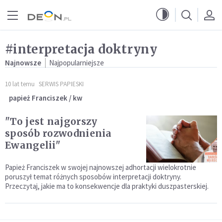
Przejdź do menu głównego
Przejdź do treści
#interpretacja doktryny
Najnowsze
Najpopularniejsze
10 lat temu
SERWIS PAPIESKI
papież Franciszek / kw
"To jest najgorszy
sposób rozwodnienia
Ewangelii"
Papież Franciszek w swojej najnowszej adhortacji wielokrotnie
poruszył temat różnych sposobów interpretacji doktryny.
Przeczytaj, jakie ma to konsekwencje dla praktyki duszpasterskiej.