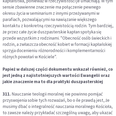
kapłaństwa, ponieważ w rzeczywistości je umacniają. W tym
sensie zbawienne znaczenie ma połączenie pewnego
okresu życia w seminarium z innymi przeżywanymi w
parafiach, pozwalającymi na nawiązanie większego
kontaktu z konkretną rzeczywistością rodzin. Tym bardziej,
że przez całe życie duszpasterskie kapłan spotyka się
przede wszystkim z rodzinami. "Obecność osób świeckich i
rodzin, a zwłaszcza obecność kobiet w formacji kapłańskiej
sprzyja docenieniu różnorodności i komplementarności
różnych powołań w Kościele".
Papież w dalszej części dokumentu wskazał również, co
jest jedną z najistotniejszych wartości Ewangelii oraz
jakie znaczenie ma to dla praktyki duszpasterskiej
311.
Nauczanie teologii moralnej nie powinno pomijać
przyswojenia sobie tych rozważań, bo o ile prawdą jest, że
musimy dbać o integralność nauczania moralnego Kościoła,
to zawsze należy przykładać szczególną uwagę, aby ukazać