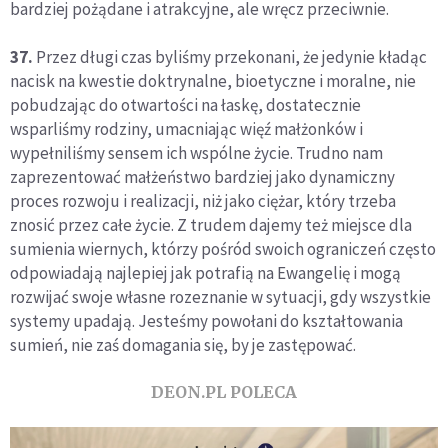
bardziej pożądane i atrakcyjne, ale wręcz przeciwnie.
37.
Przez długi czas byliśmy przekonani, że jedynie kładąc
nacisk na kwestie doktrynalne, bioetyczne i moralne, nie
pobudzając do otwartości na łaskę, dostatecznie
wsparliśmy rodziny, umacniając więź małżonków i
wypełniliśmy sensem ich wspólne życie. Trudno nam
zaprezentować małżeństwo bardziej jako dynamiczny
proces rozwoju i realizacji, niż jako ciężar, który trzeba
znosić przez całe życie. Z trudem dajemy też miejsce dla
sumienia wiernych, którzy pośród swoich ograniczeń często
odpowiadają najlepiej jak potrafią na Ewangelię i mogą
rozwijać swoje własne rozeznanie w sytuacji, gdy wszystkie
systemy upadają. Jesteśmy powołani do kształtowania
sumień, nie zaś domagania się, by je zastępować.
DEON.PL POLECA