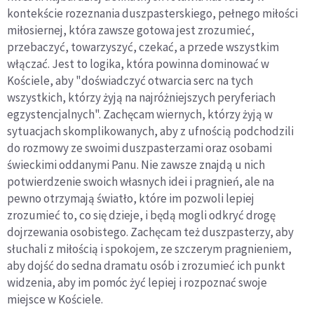
kontekście rozeznania duszpasterskiego, pełnego miłości
miłosiernej, która zawsze gotowa jest zrozumieć,
przebaczyć, towarzyszyć, czekać, a przede wszystkim
włączać. Jest to logika, która powinna dominować w
Kościele, aby "doświadczyć otwarcia serc na tych
wszystkich, którzy żyją na najróżniejszych peryferiach
egzystencjalnych". Zachęcam wiernych, którzy żyją w
sytuacjach skomplikowanych, aby z ufnością podchodzili
do rozmowy ze swoimi duszpasterzami oraz osobami
świeckimi oddanymi Panu. Nie zawsze znajdą u nich
potwierdzenie swoich własnych idei i pragnień, ale na
pewno otrzymają światło, które im pozwoli lepiej
zrozumieć to, co się dzieje, i będą mogli odkryć drogę
dojrzewania osobistego. Zachęcam też duszpasterzy, aby
słuchali z miłością i spokojem, ze szczerym pragnieniem,
aby dojść do sedna dramatu osób i zrozumieć ich punkt
widzenia, aby im pomóc żyć lepiej i rozpoznać swoje
miejsce w Kościele.