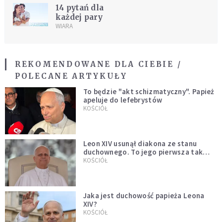
14 pytań dla
każdej pary
WIARA
REKOMENDOWANE DLA CIEBIE /
POLECANE ARTYKUŁY
To będzie "akt schizmatyczny". Papież
apeluje do lefebrystów
KOŚCIÓŁ
Leon XIV usunął diakona ze stanu
duchownego. To jego pierwsza tak
bezprecedensowa decyzja
KOŚCIÓŁ
Jaka jest duchowość papieża Leona
XIV?
KOŚCIÓŁ