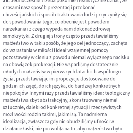
36.
Jednocześnie trzeba pokornie i realistycznie uznać, że ​​
czasami nasz sposób prezentacji przekonań
chrześcijańskich i sposób traktowania ludzi przyczyniły się
do spowodowania tego, co obecnie jest powodem
narzekania i z czego wypada nam dokonać zdrowej
samokrytyki. Z drugiej strony często przedstawialiśmy
małżeństwo w taki sposób, że jego cel jednoczący, zachęta
do wzrastania w miłości i ideał wzajemnej pomocy
pozostawały w cieniu z powodu niemal wyłącznego nacisku
na obowiązek prokreacji. Nie wsparliśmy dostatecznie
młodych małżeństw w pierwszych latach ich wspólnego
życia, przedstawiając im propozycje dostosowane do
godzin ich zajęć, do ich języka, do bardziej konkretnych
niepokojów. Innymi razy przedstawialiśmy ideał teologiczny
małżeństwa zbyt abstrakcyjny, skonstruowany niemal
sztucznie, daleki od konkretnej sytuacji i rzeczywistych
możliwości rodzin takimi, jakimi są. Ta nadmierna
idealizacja, zwłaszcza gdy nie obudziliśmy ufności w
działanie łaski, nie pozwoliła na to, aby małżeństwo było