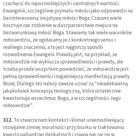
i zachęcić do najwznioślejszych i centralnych wartości
Ewangeliii, szczególnie prymatu miłości jako odpowiedzi na
bezinteresowną inicjatywę miłości Boga. Czasami wiele
kosztuje nas zrobienie w duszpasterstwie miejsca na
bezwarunkową miłość Boga. Stawiamy tak wiele warunków
miłosierdziu, że ogołacamy je z konkretnego sensu i
realnego znaczenia, a to jest najgorszy sposób
rozwodnienia Ewangelii. Prawdą jest, na przykład, że
miłosierdzie nie wyklucza sprawiedliwości i prawdy, ale
trzeba przede wszystkim powiedzieć, że miłosierdzie jest
pełnią sprawiedliwości i najjaśniejszą manifestacją prawdy
Bożej. Dlatego też należy zawsze uznać za "nieadekwatną
jakąkolwiek koncepcję teologiczną, która ostatecznie
kwestionuje wszechmoc Boga, a w szczególności Jego
miłosierdzie".
312.
To stwarza nam kontekst i klimat uniemożliwiający
rozwijanie zimnej moralności przy biurku w traktowaniu
kwestii najbardziej delikatnych i stawia nas raczej w