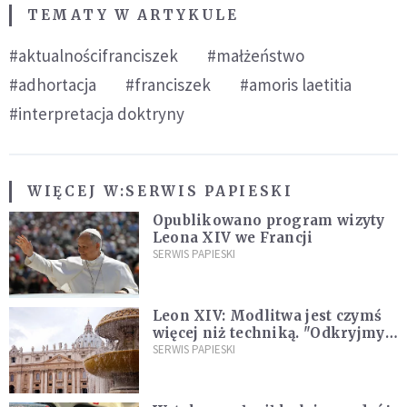
TEMATY W ARTYKULE
#aktualnościfranciszek
#małżeństwo
#adhortacja
#franciszek
#amoris laetitia
#interpretacja doktryny
WIĘCEJ W:
SERWIS PAPIESKI
Opublikowano program wizyty
Leona XIV we Francji
SERWIS PAPIESKI
Leon XIV: Modlitwa jest czymś
więcej niż techniką. "Odkryjmy
ją na nowo"
SERWIS PAPIESKI