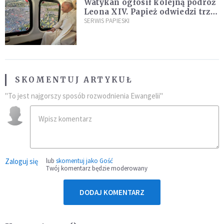
Watykan ogłosił kolejną podróż
Leona XIV. Papież odwiedzi trzy
kraje Ameryki Południowej
SERWIS PAPIESKI
SKOMENTUJ ARTYKUŁ
"To jest najgorszy sposób rozwodnienia Ewangelii"
Zaloguj się
lub
skomentuj jako Gość
Twój komentarz będzie moderowany
DODAJ KOMENTARZ