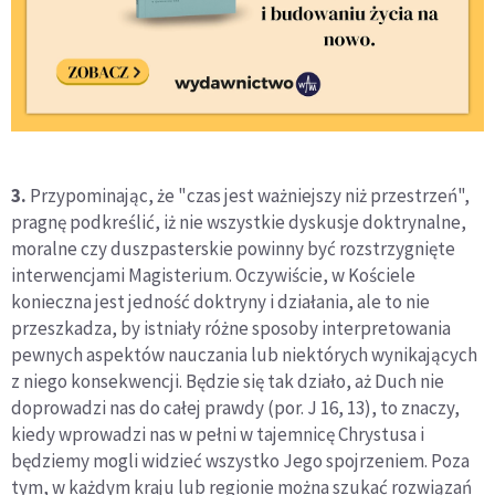
3.
Przypominając, że "czas jest ważniejszy niż przestrzeń",
pragnę podkreślić, iż nie wszystkie dyskusje doktrynalne,
moralne czy duszpasterskie powinny być rozstrzygnięte
interwencjami Magisterium. Oczywiście, w Kościele
konieczna jest jedność doktryny i działania, ale to nie
przeszkadza, by istniały różne sposoby interpretowania
pewnych aspektów nauczania lub niektórych wynikających
z niego konsekwencji. Będzie się tak działo, aż Duch nie
doprowadzi nas do całej prawdy (por. J 16, 13), to znaczy,
kiedy wprowadzi nas w pełni w tajemnicę Chrystusa i
będziemy mogli widzieć wszystko Jego spojrzeniem. Poza
tym, w każdym kraju lub regionie można szukać rozwiązań