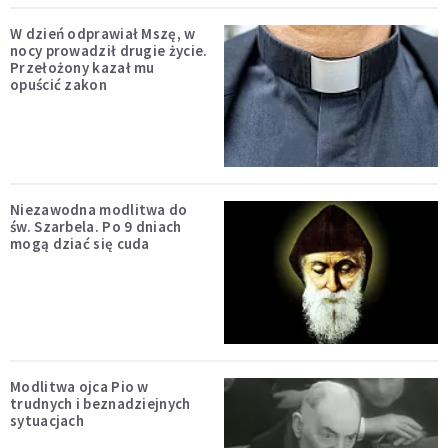
W dzień odprawiał Mszę, w
nocy prowadził drugie życie.
Przełożony kazał mu
opuścić zakon
Niezawodna modlitwa do
św. Szarbela. Po 9 dniach
mogą dziać się cuda
Modlitwa ojca Pio w
trudnych i beznadziejnych
sytuacjach