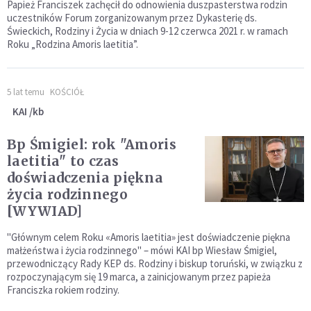
Papież Franciszek zachęcił do odnowienia duszpasterstwa rodzin
uczestników Forum zorganizowanym przez Dykasterię ds.
Świeckich, Rodziny i Życia w dniach 9-12 czerwca 2021 r. w ramach
Roku „Rodzina Amoris laetitia”.
5 lat temu
KOŚCIÓŁ
KAI /kb
Bp Śmigiel: rok "Amoris
laetitia" to czas
doświadczenia piękna
życia rodzinnego
[WYWIAD]
"Głównym celem Roku «Amoris laetitia» jest doświadczenie piękna
małżeństwa i życia rodzinnego" – mówi KAI bp Wiesław Śmigiel,
przewodniczący Rady KEP ds. Rodziny i biskup toruński, w związku z
rozpoczynającym się 19 marca, a zainicjowanym przez papieża
Franciszka rokiem rodziny.