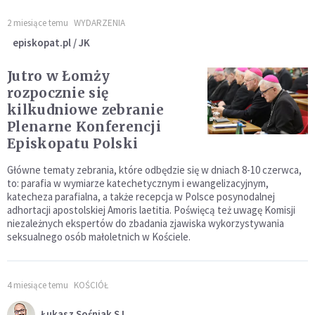
2 miesiące temu
WYDARZENIA
episkopat.pl / JK
Jutro w Łomży
rozpocznie się
kilkudniowe zebranie
Plenarne Konferencji
Episkopatu Polski
Główne tematy zebrania, które odbędzie się w dniach 8-10 czerwca,
to: parafia w wymiarze katechetycznym i ewangelizacyjnym,
katecheza parafialna, a także recepcja w Polsce posynodalnej
adhortacji apostolskiej Amoris laetitia. Poświęcą też uwagę Komisji
niezależnych ekspertów do zbadania zjawiska wykorzystywania
seksualnego osób małoletnich w Kościele.
4 miesiące temu
KOŚCIÓŁ
Łukasz Sośniak SJ