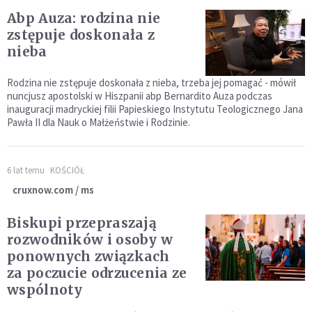
Abp Auza: rodzina nie
zstępuje doskonała z
nieba
Rodzina nie zstępuje doskonała z nieba, trzeba jej pomagać - mówił
nuncjusz apostolski w Hiszpanii abp Bernardito Auza podczas
inauguracji madryckiej filii Papieskiego Instytutu Teologicznego Jana
Pawła II dla Nauk o Małżeństwie i Rodzinie.
6 lat temu
KOŚCIÓŁ
cruxnow.com / ms
Biskupi przepraszają
rozwodników i osoby w
ponownych związkach
za poczucie odrzucenia ze
wspólnoty