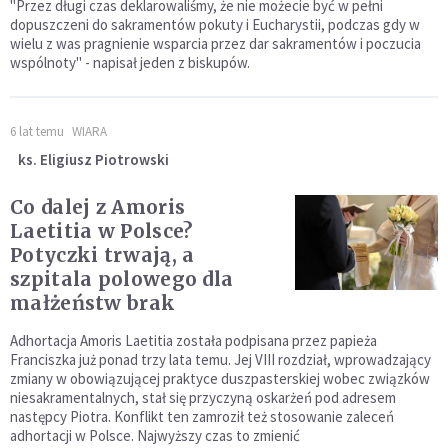
"Przez długi czas deklarowaliśmy, że nie możecie być w pełni
dopuszczeni do sakramentów pokuty i Eucharystii, podczas gdy w
wielu z was pragnienie wsparcia przez dar sakramentów i poczucia
wspólnoty" - napisał jeden z biskupów.
6 lat temu
WIARA
ks. Eligiusz Piotrowski
Co dalej z Amoris
Laetitia w Polsce?
Potyczki trwają, a
szpitala polowego dla
małżeństw brak
Adhortacja Amoris Laetitia została podpisana przez papieża
Franciszka już ponad trzy lata temu. Jej VIII rozdział, wprowadzający
zmiany w obowiązującej praktyce duszpasterskiej wobec związków
niesakramentalnych, stał się przyczyną oskarżeń pod adresem
następcy Piotra. Konflikt ten zamroził też stosowanie zaleceń
adhortacji w Polsce. Najwyższy czas to zmienić