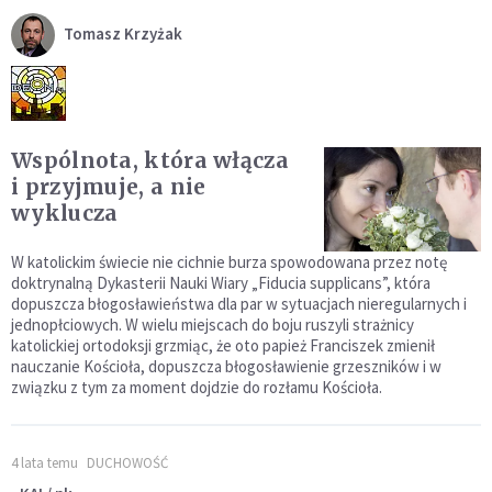
Tomasz Krzyżak
Wspólnota, która włącza
i przyjmuje, a nie
wyklucza
W katolickim świecie nie cichnie burza spowodowana przez notę
doktrynalną Dykasterii Nauki Wiary „Fiducia supplicans”, która
dopuszcza błogosławieństwa dla par w sytuacjach nieregularnych i
jednopłciowych. W wielu miejscach do boju ruszyli strażnicy
katolickiej ortodoksji grzmiąc, że oto papież Franciszek zmienił
nauczanie Kościoła, dopuszcza błogosławienie grzeszników i w
związku z tym za moment dojdzie do rozłamu Kościoła.
4 lata temu
DUCHOWOŚĆ