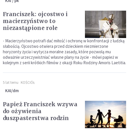
KAI / pk
Franciszek: ojcostwo i
macierzyństwo to
niezastąpione role
- Macierzyństwo potrafi dać miłość i ochronę w konfrontacji z ludzką
słabością. Ojcostwo otwiera przed dzieckiem niezmierzone
horyzonty życia i wytycza moralne zasady, które pozwolą mu
odważnie urzeczywistniać własne plany na życie - mówi papież w
kolejnym z serii krótkich filmów z okazji Roku Rodziny Amoris Laetitia.
5 lat temu
KOŚCIÓŁ
KAI/dm
Papież Franciszek wzywa
do ożywienia
duszpasterstwa rodzin