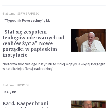
6 lat temu
SERWIS PAPIESKI
"Tygodnik Powszechny" / kk
"Stał się zespołem
teologów oderwanych od
realiów życia". Nowe
porządki w papieskim
instytucie
"Reforma skostniałego instytutu to mniej Wojtyły, a więcej Bergoglia
w katolickiej refleksji nad rodziną"
7 lat temu
KOŚCIÓŁ
KAI / kk
Kard. Kasper broni