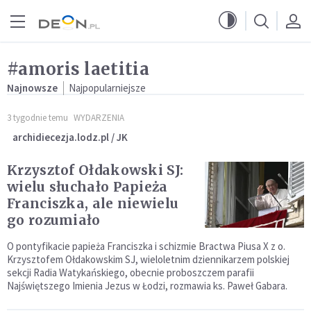
Przejdź do menu głównego
Przejdź do treści
#amoris laetitia
Najnowsze
Najpopularniejsze
3 tygodnie temu
WYDARZENIA
archidiecezja.lodz.pl / JK
Krzysztof Ołdakowski SJ:
wielu słuchało Papieża
Franciszka, ale niewielu
go rozumiało
O pontyfikacie papieża Franciszka i schizmie Bractwa Piusa X z o.
Krzysztofem Ołdakowskim SJ, wieloletnim dziennikarzem polskiej
sekcji Radia Watykańskiego, obecnie proboszczem parafii
Najświętszego Imienia Jezus w Łodzi, rozmawia ks. Paweł Gabara.