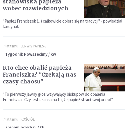
stanowiska papieża
wobec rozwiedzionych
"Papież Franciszek (...) całkowicie opiera się na tradycji" - powiedział
kardynał.
7 lat temu
SERWIS PAPIESKI
Tygodnik Powszechny / kw
Kto chce obalić papieża
Franciszka? "Czekają nas
czasy chaosu"
"To pierwszy jawny głos wzywający biskupów do obalenia
Franciszka" Czy jest szansa na to, że papież straci swój urząd?
7 lat temu
KOŚCIÓŁ
arenamlodych.pl / kk