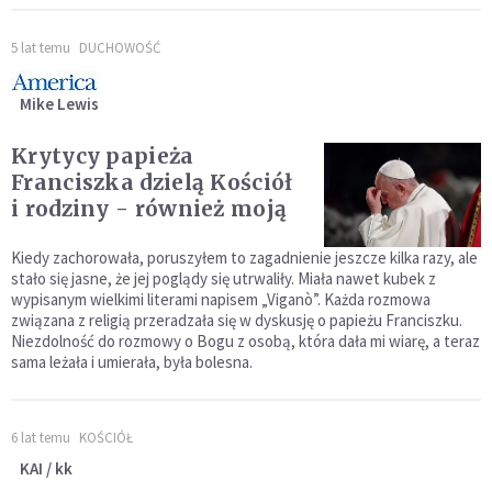
5 lat temu
DUCHOWOŚĆ
Mike Lewis
Krytycy papieża
Franciszka dzielą Kościół
i rodziny - również moją
Kiedy zachorowała, poruszyłem to zagadnienie jeszcze kilka razy, ale
stało się jasne, że jej poglądy się utrwaliły. Miała nawet kubek z
wypisanym wielkimi literami napisem „Viganò”. Każda rozmowa
związana z religią przeradzała się w dyskusję o papieżu Franciszku.
Niezdolność do rozmowy o Bogu z osobą, która dała mi wiarę, a teraz
sama leżała i umierała, była bolesna.
6 lat temu
KOŚCIÓŁ
KAI / kk