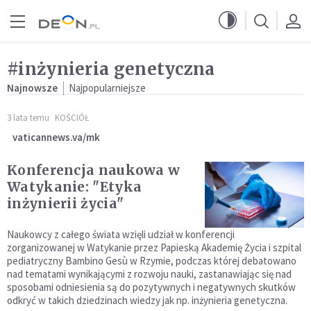
Przejdź do menu głównego
Przejdź do treści
#inżynieria genetyczna
Najnowsze
Najpopularniejsze
3 lata temu
KOŚCIÓŁ
vaticannews.va/mk
Konferencja naukowa w
Watykanie: "Etyka
inżynierii życia"
Naukowcy z całego świata wzięli udział w konferencji
zorganizowanej w Watykanie przez Papieską Akademię Życia i szpital
pediatryczny Bambino Gesù w Rzymie, podczas której debatowano
nad tematami wynikającymi z rozwoju nauki, zastanawiając się nad
sposobami odniesienia są do pozytywnych i negatywnych skutków
odkryć w takich dziedzinach wiedzy jak np. inżynieria genetyczna.