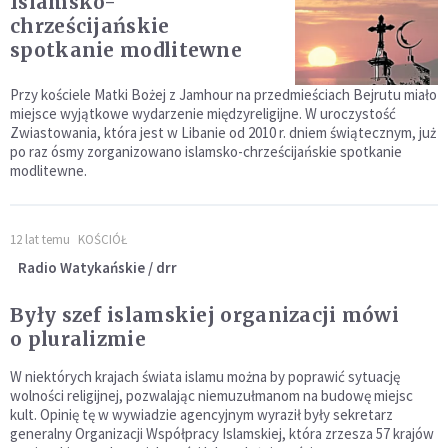
Islamsko-
chrześcijańskie
spotkanie modlitewne
Przy kościele Matki Bożej z Jamhour na przedmieściach Bejrutu miało
miejsce wyjątkowe wydarzenie międzyreligijne. W uroczystość
Zwiastowania, która jest w Libanie od 2010 r. dniem świątecznym, już
po raz ósmy zorganizowano islamsko-chrześcijańskie spotkanie
modlitewne.
12 lat temu
KOŚCIÓŁ
Radio Watykańskie / drr
Były szef islamskiej organizacji mówi
o pluralizmie
W niektórych krajach świata islamu można by poprawić sytuację
wolności religijnej, pozwalając niemuzułmanom na budowę miejsc
kult. Opinię tę w wywiadzie agencyjnym wyraził były sekretarz
generalny Organizacji Współpracy Islamskiej, która zrzesza 57 krajów