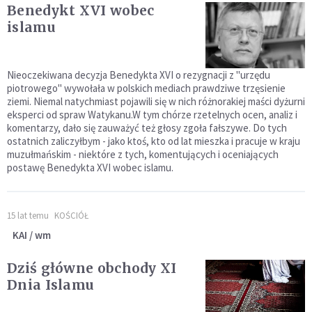
Benedykt XVI wobec
islamu
Nieoczekiwana decyzja Benedykta XVI o rezygnacji z "urzędu
piotrowego" wywołała w polskich mediach prawdziwe trzęsienie
ziemi. Niemal natychmiast pojawili się w nich różnorakiej maści dyżurni
eksperci od spraw Watykanu.W tym chórze rzetelnych ocen, analiz i
komentarzy, dało się zauważyć też głosy zgoła fałszywe. Do tych
ostatnich zaliczyłbym - jako ktoś, kto od lat mieszka i pracuje w kraju
muzułmańskim - niektóre z tych, komentujących i oceniających
postawę Benedykta XVI wobec islamu.
15 lat temu
KOŚCIÓŁ
KAI / wm
Dziś główne obchody XI
Dnia Islamu