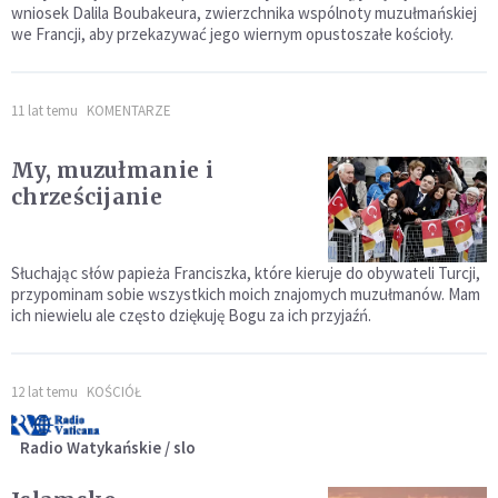
wniosek Dalila Boubakeura, zwierzchnika wspólnoty muzułmańskiej
we Francji, aby przekazywać jego wiernym opustoszałe kościoły.
11 lat temu
KOMENTARZE
My, muzułmanie i
chrześcijanie
Słuchając słów papieża Franciszka, które kieruje do obywateli Turcji,
przypominam sobie wszystkich moich znajomych muzułmanów. Mam
ich niewielu ale często dziękuję Bogu za ich przyjaźń.
12 lat temu
KOŚCIÓŁ
Radio Watykańskie / slo