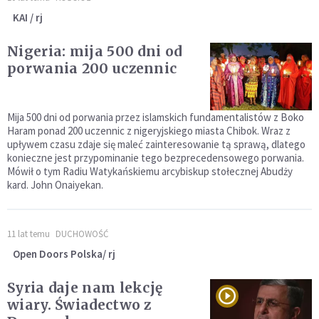
KAI / rj
Nigeria: mija 500 dni od
porwania 200 uczennic
Mija 500 dni od porwania przez islamskich fundamentalistów z Boko
Haram ponad 200 uczennic z nigeryjskiego miasta Chibok. Wraz z
upływem czasu zdaje się maleć zainteresowanie tą sprawą, dlatego
konieczne jest przypominanie tego bezprecedensowego porwania.
Mówił o tym Radiu Watykańskiemu arcybiskup stołecznej Abudży
kard. John Onaiyekan.
11 lat temu
DUCHOWOŚĆ
Open Doors Polska/ rj
Syria daje nam lekcję
wiary. Świadectwo z