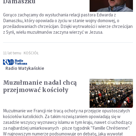
Damaszku
Gorąco zachęcamy do wysłuchania relacji pastora Edwarda z
Damaszku, który opowiada o życiu w stanie wojny domowej, o
prześladowaniach chrześcijan. Dzięki wytrwałości i wierze chrześcijan
z Syrii, wielu muzułmanów zaczyna wierzyć w Jezusa.
11 lat temu
KOŚCIÓŁ
Radio Watykańskie
Muzułmanie nadal chcą
przejmować kościoły
Muzułmanie we Francji nie tracą ochoty na przejęcie opustoszałych
kościołów katolickich. Za takim rozwiązaniem opowiadają się w
zasadzie wszyscy wyznawcy islamu w tym kraju, nawet ci uchodzący
za najbardziej umiarkowanych - pisze tygodnik "Famille Chrétienne".
W najnowszym numerze podsumowuje on debatę, jaką wywołał