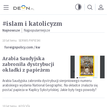
Przejdź do menu głównego
Przejdź do treści
#islam i katolicyzm
Najnowsze
Najpopularniejsze
10 lat temu
SERWIS PAPIESKI
foreignpolicy.com / kw
Arabia Saudyjska
zabroniła dystrybucji
okładki z papieżem
Arabia Saudyjska zabroniła dystrybucji sierpniowego numeru
arabskiego wydania National Geographic. Na okładce znalazła się
postać papieża w Kaplicy Sykstyńskiej. Jakie były tego powody?
10 lat temu
KOŚCIÓŁ