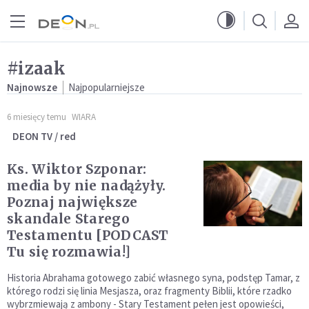
Przejdź do menu głównego
Przejdź do treści
#izaak
Najnowsze
Najpopularniejsze
6 miesięcy temu
WIARA
DEON TV / red
Ks. Wiktor Szponar:
media by nie nadążyły.
Poznaj największe
skandale Starego
Testamentu [PODCAST
Tu się rozmawia!]
Historia Abrahama gotowego zabić własnego syna, podstęp Tamar, z
którego rodzi się linia Mesjasza, oraz fragmenty Biblii, które rzadko
wybrzmiewają z ambony - Stary Testament pełen jest opowieści,