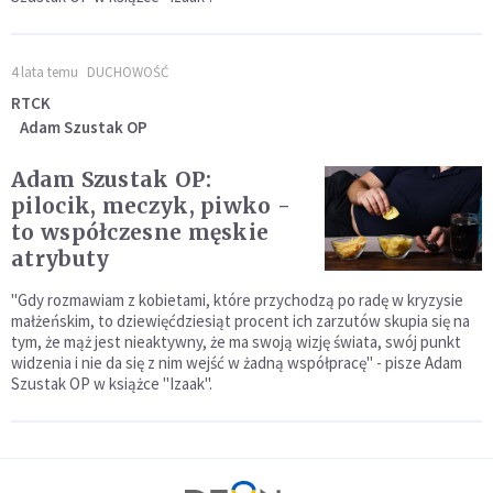
4 lata temu
DUCHOWOŚĆ
RTCK
Adam Szustak OP
Adam Szustak OP:
pilocik, meczyk, piwko -
to współczesne męskie
atrybuty
"Gdy rozmawiam z kobietami, które przychodzą po radę w kryzysie
małżeńskim, to dziewięćdziesiąt procent ich zarzutów skupia się na
tym, że mąż jest nieaktywny, że ma swoją wizję świata, swój punkt
widzenia i nie da się z nim wejść w żadną współpracę" - pisze Adam
Szustak OP w książce "Izaak".