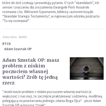
które do dziś szokują i prowokują pytania. O tych "skandalach", ich
sensie i znaczeniu dla zrozumienia Ewangelii Piotr Kosiarski
rozmawia z ks. Wiktorem Szponarem, biblistą i autorem książki
"Skandale Starego Testamentu", w najnowszym odcinku podcastu
"Tu się rozmawia!".
4 lata temu
WIARA
RTCK
Adam Szustak OP
Adam Szustak OP: masz
problem z niskim
poczuciem własnej
wartości? Zrób tę jedną
rzecz
"Jeżeli macie problem z niskim poczuciem własnej wartości (a
większość z nas ma), to zacznijcie praktykować codzienną modlitwę
polegającą na powtarzaniu jednego zdania Boga Ojca" - pisze Adam
Szustak OP w książce "Izaak".