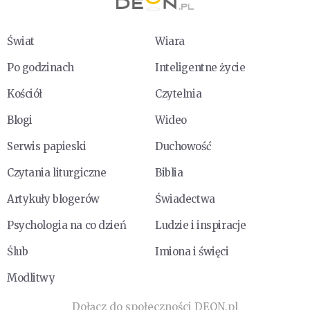
Świat
Wiara
Po godzinach
Inteligentne życie
Kościół
Czytelnia
Blogi
Wideo
Serwis papieski
Duchowość
Czytania liturgiczne
Biblia
Artykuły blogerów
Świadectwa
Psychologia na co dzień
Ludzie i inspiracje
Ślub
Imiona i święci
Modlitwy
Dołącz do społeczności DEON.pl