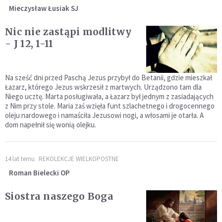
Mieczysław Łusiak SJ
Nic nie zastąpi modlitwy
- J 12, 1-11
Na sześć dni przed Paschą Jezus przybył do Betanii, gdzie mieszkał
Łazarz, którego Jezus wskrzesił z martwych. Urządzono tam dla
Niego ucztę. Marta posługiwała, a Łazarz był jednym z zasiadających
z Nim przy stole. Maria zaś wzięła funt szlachetnego i drogocennego
oleju nardowego i namaściła Jezusowi nogi, a włosami je otarła. A
dom napełnił się wonią olejku.
14 lat temu
REKOLEKCJE WIELKOPOSTNE
Roman Bielecki OP
Siostra naszego Boga