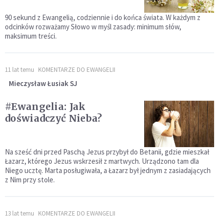
90 sekund z Ewangelią, codziennie i do końca świata. W każdym z
odcinków rozważamy Słowo w myśl zasady: minimum słów,
maksimum treści.
11 lat temu
KOMENTARZE DO EWANGELII
Mieczysław Łusiak SJ
#Ewangelia: Jak
doświadczyć Nieba?
Na sześć dni przed Paschą Jezus przybył do Betanii, gdzie mieszkał
Łazarz, którego Jezus wskrzesił z martwych. Urządzono tam dla
Niego ucztę. Marta posługiwała, a Łazarz był jednym z zasiadających
z Nim przy stole.
13 lat temu
KOMENTARZE DO EWANGELII