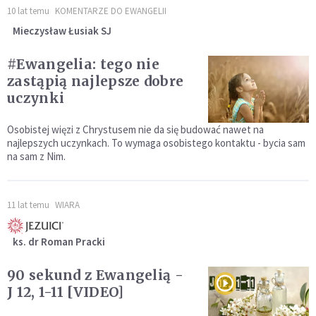
10 lat temu
KOMENTARZE DO EWANGELII
Mieczysław Łusiak SJ
#Ewangelia: tego nie
zastąpią najlepsze dobre
uczynki
Osobistej więzi z Chrystusem nie da się budować nawet na
najlepszych uczynkach. To wymaga osobistego kontaktu - bycia sam
na sam z Nim.
11 lat temu
WIARA
ks. dr Roman Pracki
90 sekund z Ewangelią -
J 12, 1-11 [VIDEO]