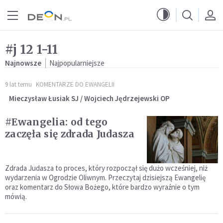
Przejdź do menu głównego
Przejdź do treści
#j 12 1-11
Najnowsze
Najpopularniejsze
9 lat temu
KOMENTARZE DO EWANGELII
Mieczysław Łusiak SJ / Wojciech Jędrzejewski OP
#Ewangelia: od tego
zaczęła się zdrada Judasza
Zdrada Judasza to proces, który rozpoczął się dużo wcześniej, niż
wydarzenia w Ogrodzie Oliwnym. Przeczytaj dzisiejszą Ewangelię
oraz komentarz do Słowa Bożego, które bardzo wyraźnie o tym
mówią.