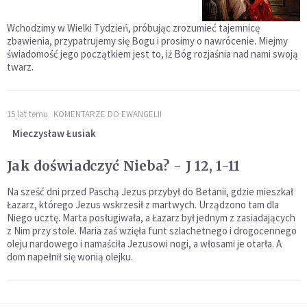
Wchodzimy w Wielki Tydzień, próbując zrozumieć tajemnicę
zbawienia, przypatrujemy się Bogu i prosimy o nawrócenie. Miejmy
świadomość jego początkiem jest to, iż Bóg rozjaśnia nad nami swoją
twarz.
15 lat temu
KOMENTARZE DO EWANGELII
Mieczysław Łusiak
Jak doświadczyć Nieba? - J 12, 1-11
Na sześć dni przed Paschą Jezus przybył do Betanii, gdzie mieszkał
Łazarz, którego Jezus wskrzesił z martwych. Urządzono tam dla
Niego ucztę. Marta posługiwała, a Łazarz był jednym z zasiadających
z Nim przy stole. Maria zaś wzięła funt szlachetnego i drogocennego
oleju nardowego i namaściła Jezusowi nogi, a włosami je otarła. A
dom napełnił się wonią olejku.