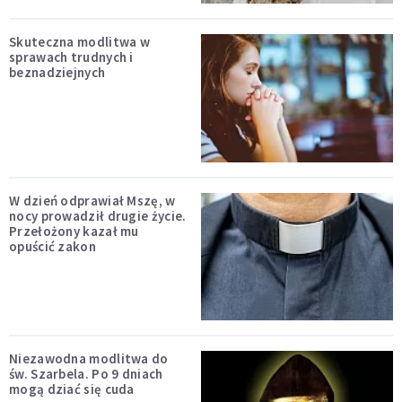
Skuteczna modlitwa w
sprawach trudnych i
beznadziejnych
W dzień odprawiał Mszę, w
nocy prowadził drugie życie.
Przełożony kazał mu
opuścić zakon
Niezawodna modlitwa do
św. Szarbela. Po 9 dniach
mogą dziać się cuda