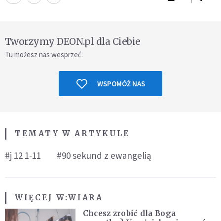
Tworzymy DEON.pl dla Ciebie
Tu możesz nas wesprzeć.
WSPOMÓŻ NAS
TEMATY W ARTYKULE
#j 12 1-11
#90 sekund z ewangelią
WIĘCEJ W:
WIARA
Chcesz zrobić dla Boga