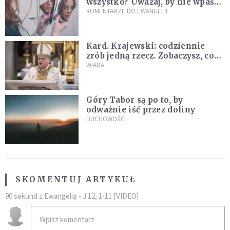
wszystko? Uważaj, by nie wpaść
w groźną pułapkę
KOMENTARZE DO EWANGELII
Kard. Krajewski: codziennie
zrób jedną rzecz. Zobaczysz, co
stanie się z twoim życiem
WIARA
Góry Tabor są po to, by
odważnie iść przez doliny
DUCHOWOŚĆ
SKOMENTUJ ARTYKUŁ
90 sekund z Ewangelią - J 12, 1-11 [VIDEO]