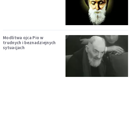
Modlitwa ojca Pio w
trudnych i beznadziejnych
sytuacjach