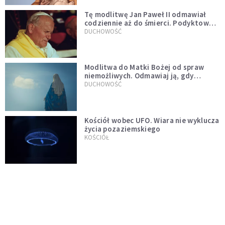
Tę modlitwę Jan Paweł II odmawiał
codziennie aż do śmierci. Podyktował
mu ją ojciec
DUCHOWOŚĆ
Modlitwa do Matki Bożej od spraw
niemożliwych. Odmawiaj ją, gdy
wszystko idzie źle
DUCHOWOŚĆ
Kościół wobec UFO. Wiara nie wyklucza
życia pozaziemskiego
KOŚCIÓŁ