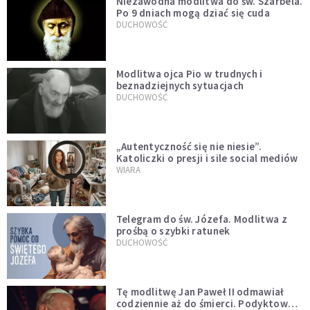
Niezawodna modlitwa do św. Szarbela.
Po 9 dniach mogą dziać się cuda
DUCHOWOŚĆ
Modlitwa ojca Pio w trudnych i
beznadziejnych sytuacjach
DUCHOWOŚĆ
„Autentyczność się nie niesie”.
Katoliczki o presji i sile social mediów
WIARA
Telegram do św. Józefa. Modlitwa z
prośbą o szybki ratunek
DUCHOWOŚĆ
Tę modlitwę Jan Paweł II odmawiał
codziennie aż do śmierci. Podyktował