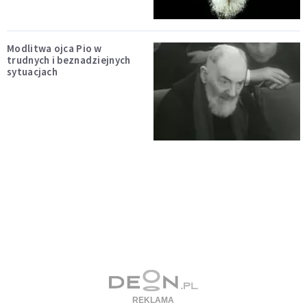
Modlitwa ojca Pio w
trudnych i beznadziejnych
sytuacjach