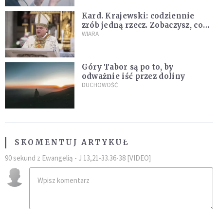
Kard. Krajewski: codziennie
zrób jedną rzecz. Zobaczysz, co
stanie się z twoim życiem
WIARA
Góry Tabor są po to, by
odważnie iść przez doliny
DUCHOWOŚĆ
SKOMENTUJ ARTYKUŁ
90 sekund z Ewangelią - J 13,21-33.36-38 [VIDEO]