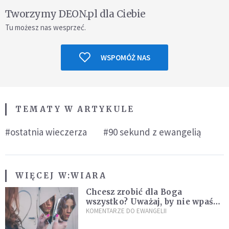
Tworzymy DEON.pl dla Ciebie
Tu możesz nas wesprzeć.
WSPOMÓŻ NAS
TEMATY W ARTYKULE
#ostatnia wieczerza
#90 sekund z ewangelią
WIĘCEJ W:
WIARA
Chcesz zrobić dla Boga
wszystko? Uważaj, by nie wpaść
w groźną pułapkę
KOMENTARZE DO EWANGELII