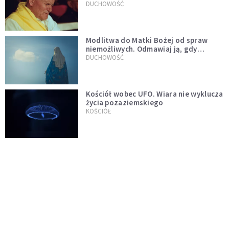
mu ją ojciec
DUCHOWOŚĆ
Modlitwa do Matki Bożej od spraw
niemożliwych. Odmawiaj ją, gdy
wszystko idzie źle
DUCHOWOŚĆ
Kościół wobec UFO. Wiara nie wyklucza
życia pozaziemskiego
KOŚCIÓŁ