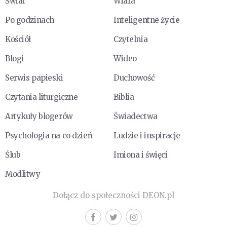
Świat
Wiara
Po godzinach
Inteligentne życie
Kościół
Czytelnia
Blogi
Wideo
Serwis papieski
Duchowość
Czytania liturgiczne
Biblia
Artykuły blogerów
Świadectwa
Psychologia na co dzień
Ludzie i inspiracje
Ślub
Imiona i święci
Modlitwy
Dołącz do społeczności DEON.pl