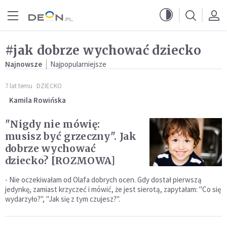
Przejdź do menu głównego
Przejdź do treści
#jak dobrze wychować dziecko
Najnowsze
Najpopularniejsze
7 lat temu
DZIECKO
Kamila Rowińska
"Nigdy nie mówię:
musisz być grzeczny". Jak
dobrze wychować
dziecko? [ROZMOWA]
- Nie oczekiwałam od Olafa dobrych ocen. Gdy dostał pierwszą
jedynkę, zamiast krzyczeć i mówić, że jest sierotą, zapytałam: "Co się
wydarzyło?", "Jak się z tym czujesz?".