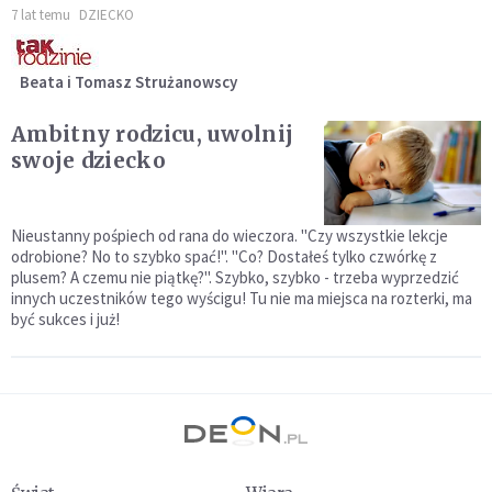
7 lat temu
DZIECKO
Beata i Tomasz Strużanowscy
Ambitny rodzicu, uwolnij
swoje dziecko
Nieustanny pośpiech od rana do wieczora. "Czy wszystkie lekcje
odrobione? No to szybko spać!". "Co? Dostałeś tylko czwórkę z
plusem? A czemu nie piątkę?". Szybko, szybko - trzeba wyprzedzić
innych uczestników tego wyścigu! Tu nie ma miejsca na rozterki, ma
być sukces i już!