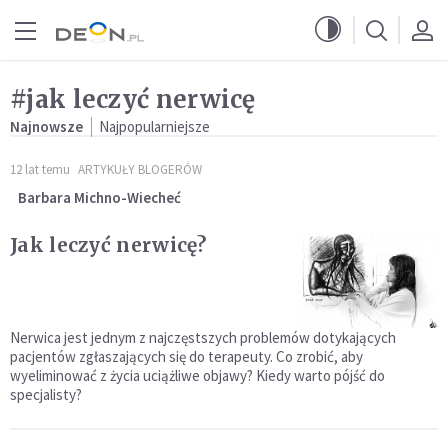
Przejdź do menu głównego
Przejdź do treści
#jak leczyć nerwicę
Najnowsze
Najpopularniejsze
12 lat temu
ARTYKUŁY BLOGERÓW
Barbara Michno-Wiecheć
Jak leczyć nerwicę?
Nerwica jest jednym z najczęstszych problemów dotykających
pacjentów zgłaszających się do terapeuty. Co zrobić, aby
wyeliminować z życia uciążliwe objawy? Kiedy warto pójść do
specjalisty?