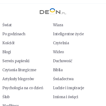
Świat
Wiara
Po godzinach
Inteligentne życie
Kościół
Czytelnia
Blogi
Wideo
Serwis papieski
Duchowość
Czytania liturgiczne
Biblia
Artykuły blogerów
Świadectwa
Psychologia na co dzień
Ludzie i inspiracje
Ślub
Imiona i święci
Modlitwy