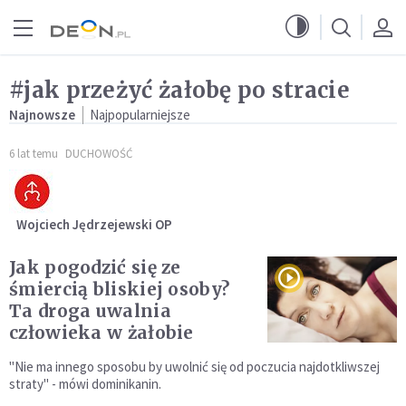
Przejdź do menu głównego
Przejdź do treści
#jak przeżyć żałobę po stracie
Najnowsze
Najpopularniejsze
6 lat temu
DUCHOWOŚĆ
Wojciech Jędrzejewski OP
Jak pogodzić się ze
śmiercią bliskiej osoby?
Ta droga uwalnia
człowieka w żałobie
"Nie ma innego sposobu by uwolnić się od poczucia najdotkliwszej
straty" - mówi dominikanin.