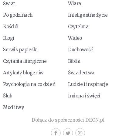
Świat
Wiara
Po godzinach
Inteligentne życie
Kościół
Czytelnia
Blogi
Wideo
Serwis papieski
Duchowość
Czytania liturgiczne
Biblia
Artykuły blogerów
Świadectwa
Psychologia na co dzień
Ludzie i inspiracje
Ślub
Imiona i święci
Modlitwy
Dołącz do społeczności DEON.pl