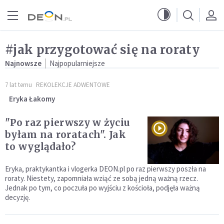
Przejdź do menu głównego
Przejdź do treści
#jak przygotować się na roraty
Najnowsze
Najpopularniejsze
7 lat temu
REKOLEKCJE ADWENTOWE
Eryka Łakomy
"Po raz pierwszy w życiu
byłam na roratach". Jak
to wyglądało?
Eryka, praktykantka i vlogerka DEON.pl po raz pierwszy poszła na
roraty. Niestety, zapomniała wziąć ze sobą jedną ważną rzecz.
Jednak po tym, co poczuła po wyjściu z kościoła, podjęła ważną
decyzję.