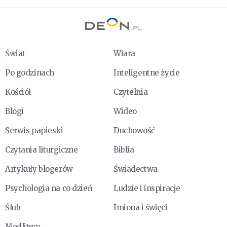
Świat
Wiara
Po godzinach
Inteligentne życie
Kościół
Czytelnia
Blogi
Wideo
Serwis papieski
Duchowość
Czytania liturgiczne
Biblia
Artykuły blogerów
Świadectwa
Psychologia na co dzień
Ludzie i inspiracje
Ślub
Imiona i święci
Modlitwy