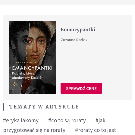
Emancypantki
Zuzanna Radzik
SPRAWDŹ CENĘ
TEMATY W ARTYKULE
#eryka łakomy
#co to są roraty
#jak
przygotować się na roraty
#roraty co to jest