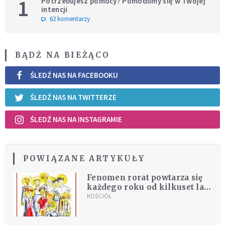
1
Potrzebujesz pomocy? Pomodlimy się w Twojej
intencji
62 komentarzy
BĄDŹ NA BIEŻĄCO
ŚLEDŹ NAS NA FACEBOOKU
ŚLEDŹ NAS NA TWITTERZE
ŚLEDŹ NAS NA INSTAGRAMIE
POWIĄZANE ARTYKUŁY
Fenomen rorat powtarza się
każdego roku od kilkuset lat.
Krakowscy jezuici proponują
KOŚCIÓŁ
w tym roku przeżyć je ze
świętymi