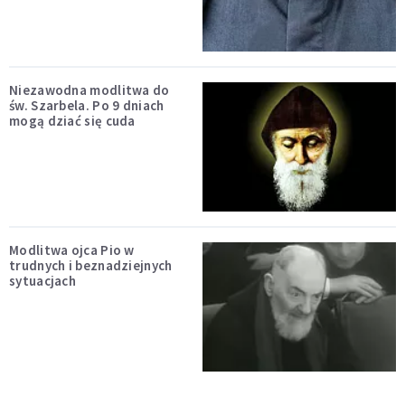
Niezawodna modlitwa do
św. Szarbela. Po 9 dniach
mogą dziać się cuda
Modlitwa ojca Pio w
trudnych i beznadziejnych
sytuacjach