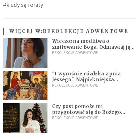
#kiedy są roraty
WIĘCEJ W:
REKOLEKCJE ADWENTOWE
Wieczorna modlitwa o
zmiłowanie Boga. Odmawiaj ją,
gdy jest ci w życiu źle
REKOLEKCJE ADWENTOWE
"I wyrośnie różdżka z pnia
Jessego". Najpiękniejsza
zapowiedź Mesjasza w Piśmie
REKOLEKCJE ADWENTOWE
Świętym
Czy post pomoże mi
przygotować się do Bożego
Narodzenia? Jezuita: to zależy
REKOLEKCJE ADWENTOWE