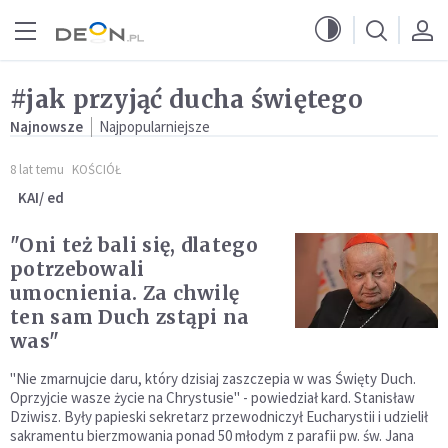
Przejdź do menu głównego
Przejdź do treści
#jak przyjąć ducha świętego
Najnowsze
Najpopularniejsze
8 lat temu
KOŚCIÓŁ
KAI/ ed
"Oni też bali się, dlatego
potrzebowali
umocnienia. Za chwilę
ten sam Duch zstąpi na
was"
"Nie zmarnujcie daru, który dzisiaj zaszczepia w was Święty Duch.
Oprzyjcie wasze życie na Chrystusie" - powiedział kard. Stanisław
Dziwisz. Były papieski sekretarz przewodniczył Eucharystii i udzielił
sakramentu bierzmowania ponad 50 młodym z parafii pw. św. Jana