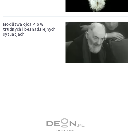
Modlitwa ojca Pio w
trudnych i beznadziejnych
sytuacjach