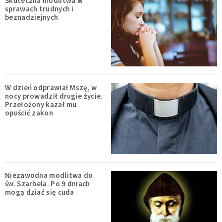
Skuteczna modlitwa w
sprawach trudnych i
beznadziejnych
W dzień odprawiał Mszę, w
nocy prowadził drugie życie.
Przełożony kazał mu
opuścić zakon
Niezawodna modlitwa do
św. Szarbela. Po 9 dniach
mogą dziać się cuda