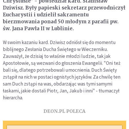
Chrystusie" - powiedział kard. Stanisław
Dziwisz. Były papieski sekretarz przewodniczył
Eucharystii i udzielił sakramentu
bierzmowania ponad 50 młodym z parafii pw.
św. Jana Pawła II w Lublinie.
W swoim kazaniu kard. Dziwisz odniósł się do momentu
biblijnego Zesłania Ducha Świętego w Wieczerniku.
Zauważył, że dzisiaj to właśnie młodzi ludzie, tak jak
Apostołowie, są wezwani do głoszenia Ewangelii. "Oni też
bali się, dlatego potrzebowali umocnienia. Duch Święty
zstąpił na nich w postaci ognistych języków. Za chwilę ten
sam Duch zstąpi na was, obdarzając was tymi samymi
łaskami, jakie dostali Piotr, Jan, Jakub i inni" - tłumaczył
hierarcha.
DEON.PL POLECA