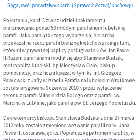
Boga, swój prawdziwy skarb. (Sprawdź:
Rozwój duchowy
)
Po kazaniu, kard. Dziwisz udzielił sakramentu
bierzmowania ponad 50 młodym parafianom lubelskiej
parafii. Jako pamiątkę tego wydarzenia, hierarcha
przekazał na rzecz parafii bieliznę kielichową i cingulum,
którymi w prywatnej kaplicy posługiwał się św. Jan Paweł
II.Razem parafianami modlił się abp Stanisław Budzik,
metropolita lubelski, bp Mieczysław Cisło, biskup
pomocniczy, oraz liczni księża, w tym ks. inf. Grzegorz
Pawłowski z Jaffy w Izraelu.Parafia na lubelskim Wrotkowie
została erygowana 6 czerwca 2010 r. przez wyłączenie
terenu z parafii Miłosierdzia Bożego oraz z parafii św.
Marcina w Lublinie, jako parafia pw. bł. Jerzego Popiełuszki.
Dekretem arcybiskupa Stanisława Budzika z dnia 27 marca
2012 roku zostało zmienione wezwanie parafii na bł. Jana
Pawła II, ustanawiając ks. Popiełuszkę patronem kaplicy, w