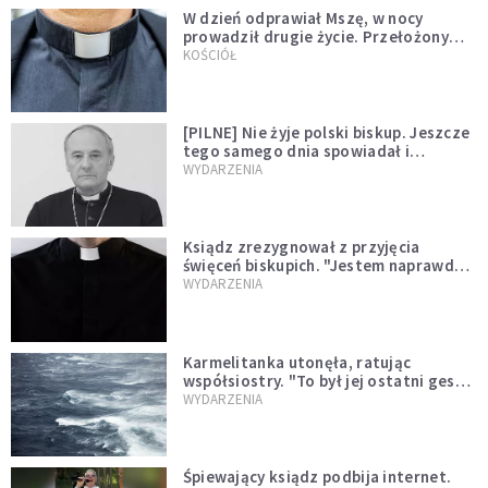
W dzień odprawiał Mszę, w nocy
prowadził drugie życie. Przełożony
kazał mu opuścić zakon
KOŚCIÓŁ
[PILNE] Nie żyje polski biskup. Jeszcze
tego samego dnia spowiadał i
sprawował Mszę świętą
WYDARZENIA
Ksiądz zrezygnował z przyjęcia
święceń biskupich. "Jestem naprawdę
niegodny"
WYDARZENIA
Karmelitanka utonęła, ratując
współsiostry. "To był jej ostatni gest
miłości"
WYDARZENIA
Śpiewający ksiądz podbija internet.