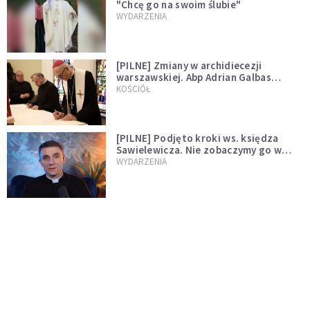
"Chcę go na swoim ślubie"
WYDARZENIA
[PILNE] Zmiany w archidiecezji
warszawskiej. Abp Adrian Galbas
wręczył dekrety nowym proboszczom
KOŚCIÓŁ
[PILNE] Podjęto kroki ws. księdza
Sawielewicza. Nie zobaczymy go w
mediach
WYDARZENIA