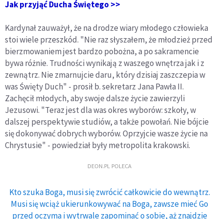
Jak przyjąć Ducha Świętego >>
Kardynał zauważył, że na drodze wiary młodego człowieka
stoi wiele przeszkód. "Nie raz słyszałem, że młodzież przed
bierzmowaniem jest bardzo pobożna, a po sakramencie
bywa różnie. Trudności wynikają z waszego wnętrza jak i z
zewnątrz. Nie zmarnujcie daru, który dzisiaj zaszczepia w
was Święty Duch" - prosił b. sekretarz Jana Pawła II.
Zachęcił młodych, aby swoje dalsze życie zawierzyli
Jezusowi. "Teraz jest dla was okres wyborów: szkoły, w
dalszej perspektywie studiów, a także powołań. Nie bójcie
się dokonywać dobrych wyborów. Oprzyjcie wasze życie na
Chrystusie" - powiedział były metropolita krakowski.
DEON.PL POLECA
Kto szuka Boga, musi się zwrócić całkowicie do wewnątrz.
Musi się wciąż ukierunkowywać na Boga, zawsze mieć Go
przed oczyma i wytrwale zapominać o sobie, aż znajdzie