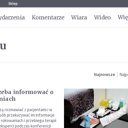
g
Sklep
Wię
darzenia
Komentarze
Wiara
Wideo
ku
Najnowsze
Najp
zeba informować o
niach
ą rozmawiać z pacjentami i w
sób przekazywać im informacje
 rokowaniach i przebiegu terapii
 eksperci podczas konferencji