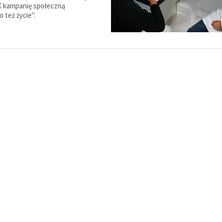
X kampanię społeczną
 też życie".