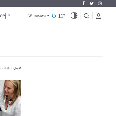
11
°
cej
Warszawa
opularniejsze