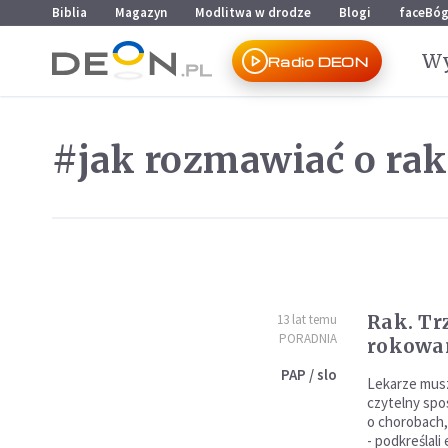
Przejdź do menu głównego
Przejdź do treści
Biblia
Magazyn
Modlitwa w drodze
Blogi
faceBó
Wy
Radio DEON
#jak rozmawiać o ra
Rak. Tr
13 lat temu
PORADNIA
rokowa
PAP / slo
Lekarze musz
czytelny spo
o chorobach,
- podkreślali