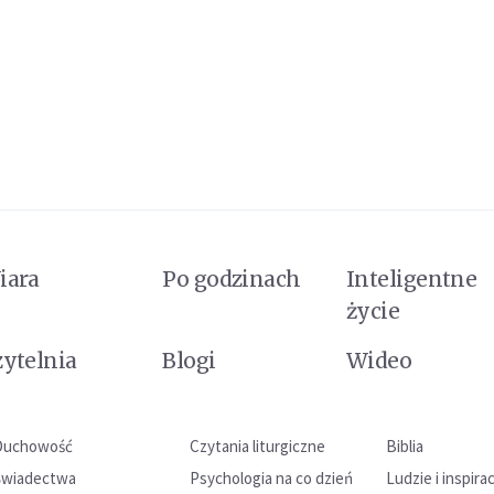
iara
Po godzinach
Inteligentne
życie
zytelnia
Blogi
Wideo
Duchowość
Czytania liturgiczne
Biblia
Świadectwa
Psychologia na co dzień
Ludzie i inspira