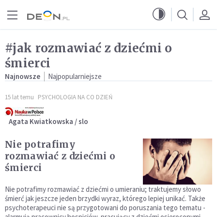
Przejdź do menu głównego
Przejdź do treści
#jak rozmawiać z dziećmi o
śmierci
Najnowsze
Najpopularniejsze
15 lat temu
PSYCHOLOGIA NA CO DZIEŃ
Agata Kwiatkowska / slo
Nie potrafimy
rozmawiać z dziećmi o
śmierci
Nie potrafimy rozmawiać z dziećmi o umieraniu; traktujemy słowo
śmierć jak jeszcze jeden brzydki wyraz, którego lepiej unikać. Także
psychoterapeuci nie są przygotowani do poruszania tego tematu -
alarmują pracownicy hospicjów, pracujący z dziećmi osieroconymi.