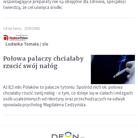
wspomagające preparaty nie są obojętne dla zdrowia, specjaliści
twierdzą, że cel uświęca środki.
14 lat temu
ZDROWIE
Ludwika Tomala / slo
Połowa palaczy chciałaby
rzucić swój nałóg
Aż 8,5 mln Polaków to palacze tytoniu. Spośród nich ok. połowa
chciałaby rzucić swój nałóg - o tym, co dzieje się w ciałach i mózgach
osób uzależnionych od nikotyny oraz przechodzących na odwyk
opowiada psycholog Magdalena Cedzyńska.