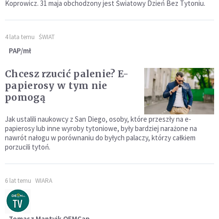
Koprowicz. 31 maja obchodzony jest Światowy Dzień Bez Tytoniu.
4 lata temu
ŚWIAT
PAP/mł
Chcesz rzucić palenie? E-
papierosy w tym nie
pomogą
Jak ustalili naukowcy z San Diego, osoby, które przeszły na e-
papierosy lub inne wyroby tytoniowe, były bardziej narażone na
nawrót nałogu w porównaniu do byłych palaczy, którzy całkiem
porzucili tytoń.
6 lat temu
WIARA
Tomasz Mantyik OFMCap