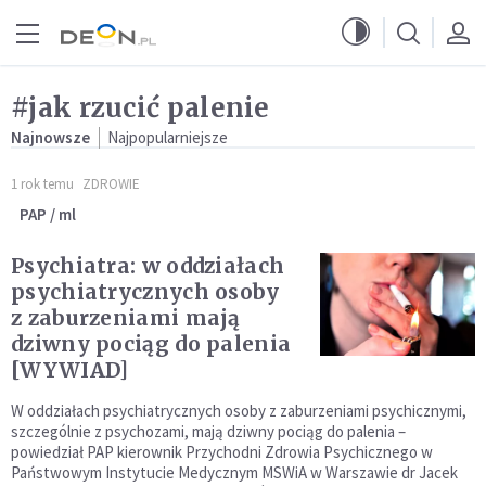
Przejdź do menu głównego
Przejdź do treści
#jak rzucić palenie
Najnowsze
Najpopularniejsze
1 rok temu
ZDROWIE
PAP / ml
Psychiatra: w oddziałach
psychiatrycznych osoby
z zaburzeniami mają
dziwny pociąg do palenia
[WYWIAD]
W oddziałach psychiatrycznych osoby z zaburzeniami psychicznymi,
szczególnie z psychozami, mają dziwny pociąg do palenia –
powiedział PAP kierownik Przychodni Zdrowia Psychicznego w
Państwowym Instytucie Medycznym MSWiA w Warszawie dr Jacek