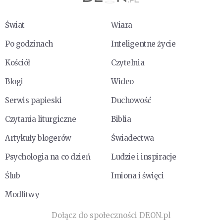
Świat
Wiara
Po godzinach
Inteligentne życie
Kościół
Czytelnia
Blogi
Wideo
Serwis papieski
Duchowość
Czytania liturgiczne
Biblia
Artykuły blogerów
Świadectwa
Psychologia na co dzień
Ludzie i inspiracje
Ślub
Imiona i święci
Modlitwy
Dołącz do społeczności DEON.pl