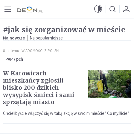
Przejdź do menu głównego
Przejdź do treści
#jak się zorganizować w mieście
Najnowsze
Najpopularniejsze
8 lat temu
WIADOMOŚCI Z POLSKI
PAP / pch
W Katowicach
mieszkańcy zgłosili
blisko 200 dzikich
wysypisk śmieci i sami
sprzątają miasto
Chcielibyście włączyć się w taką akcję w swoim mieście? Co myślicie?