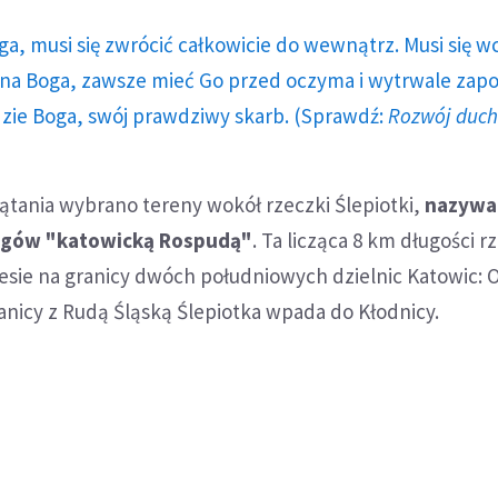
ga, musi się zwrócić całkowicie do wewnątrz. Musi się w
a Boga, zawsze mieć Go przed oczyma i wytrwale zap
dzie Boga, swój prawdziwy skarb. (Sprawdź:
Rozwój duc
ątania wybrano tereny wokół rzeczki Ślepiotki,
nazywa
ogów "katowicką Rospudą"
. Ta licząca 8 km długości r
esie na granicy dwóch południowych dzielnic Katowic: O
anicy z Rudą Śląską Ślepiotka wpada do Kłodnicy.