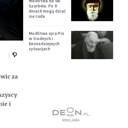
modlitwa do św.
Szarbela. Po 9
dniach mogą dziać
się cuda
Modlitwa ojca Pio
w trudnych i
beznadziejnych
sytuacjach
owic za
szyscy
ie i