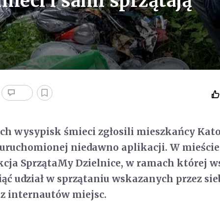
ieci i sami sprzątają
ich wysypisk śmieci zgłosili mieszkańcy Kat
uruchomionej niedawno aplikacji. W mieście
akcja SprzątaMy Dzielnice, w ramach której w
ąć udział w sprzątaniu wskazanych przez sieb
z internautów miejsc.