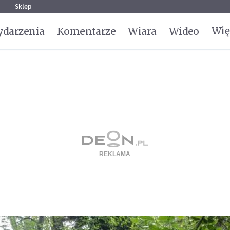
g
Sklep
Wię
darzenia
Komentarze
Wiara
Wideo