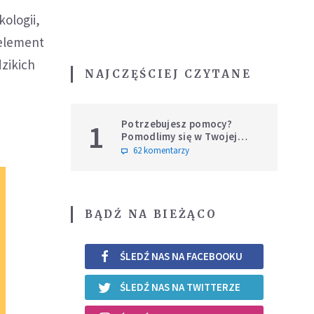
kologii,
 element
dzikich
NAJCZĘŚCIEJ CZYTANE
Potrzebujesz pomocy?
1
Pomodlimy się w Twojej
intencji
62 komentarzy
BĄDŹ NA BIEŻĄCO
ŚLEDŹ NAS NA FACEBOOKU
ŚLEDŹ NAS NA TWITTERZE