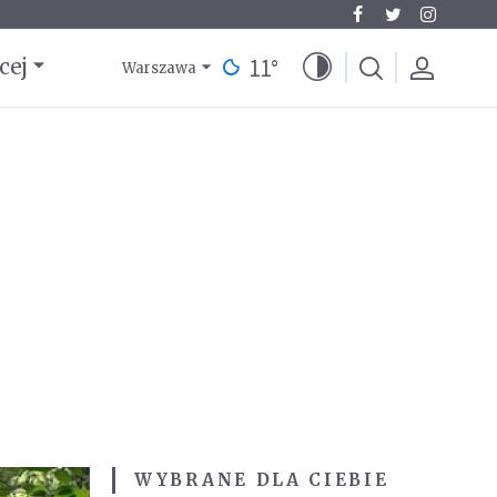
11
°
cej
Warszawa
WYBRANE DLA CIEBIE