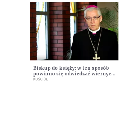
Biskup do księży: w ten sposób
powinno się odwiedzać wiernych
po kolędzie
KOŚCIÓŁ