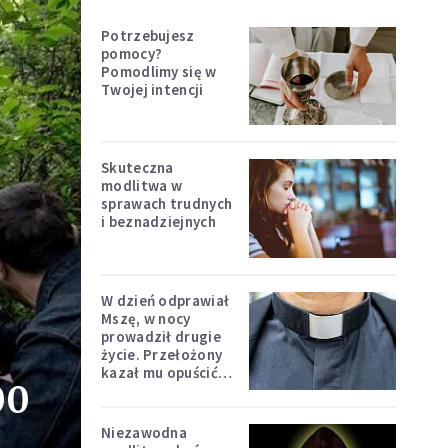
Potrzebujesz
pomocy?
Pomodlimy się w
Twojej intencji
Skuteczna
modlitwa w
sprawach trudnych
i beznadziejnych
W dzień odprawiał
Mszę, w nocy
prowadził drugie
życie. Przełożony
kazał mu opuścić
00
zakon
Niezawodna