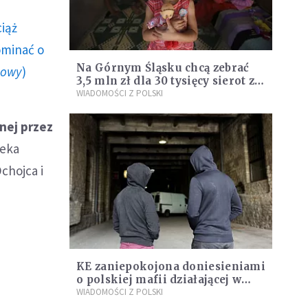
ciąż
ominać o
Na Górnym Śląsku chcą zebrać
howy
)
3,5 mln zł dla 30 tysięcy sierot z
zrujnowanego Aleppo
WIADOMOŚCI Z POLSKI
nej przez
zeka
chojca i
KE zaniepokojona doniesieniami
o polskiej mafii działającej w
Wielkiej Brytanii
WIADOMOŚCI Z POLSKI