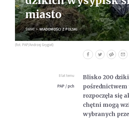
dzikich wysypisk śm
miasto
ŚWIAT
WIADOMOŚCI Z POLSKI
(fot. PAP/Andrzej Grygiel)
8 lat temu
Blisko 200 dzik
pośrednictwem 
PAP / pch
rozpoczęła się 
chętni mogą wzi
wybranych prze