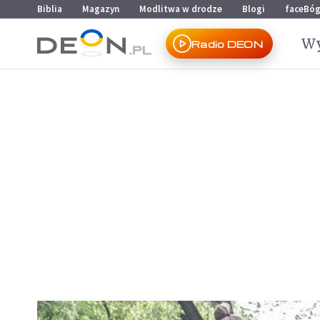
Przejdź do menu głównego
Przejdź do treści
Biblia
Magazyn
Modlitwa w drodze
Blogi
faceBó
Wy
Radio DEON