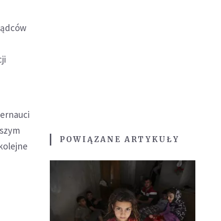
rządców
ji
ternauci
ększym
POWIĄZANE ARTYKUŁY
kolejne