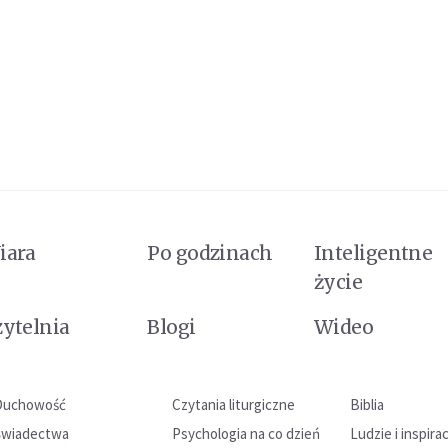
iara
Po godzinach
Inteligentne
życie
zytelnia
Blogi
Wideo
Duchowość
Czytania liturgiczne
Biblia
Świadectwa
Psychologia na co dzień
Ludzie i inspira