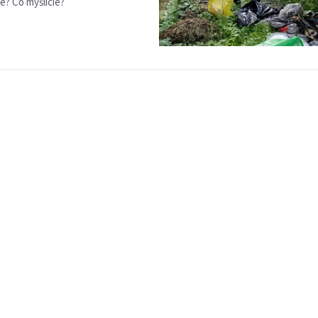
e? Co myślicie?