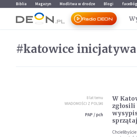
Przejdź do menu głównego
Przejdź do treści
Biblia
Magazyn
Modlitwa w drodze
Blogi
faceBó
Wy
Radio DEON
#katowice inicjatyw
W Kato
8 lat temu
WIADOMOŚCI Z POLSKI
zgłosili
wysypis
PAP / pch
sprząta
Chcielibyście