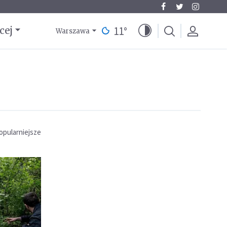
11
°
cej
Warszawa
opularniejsze