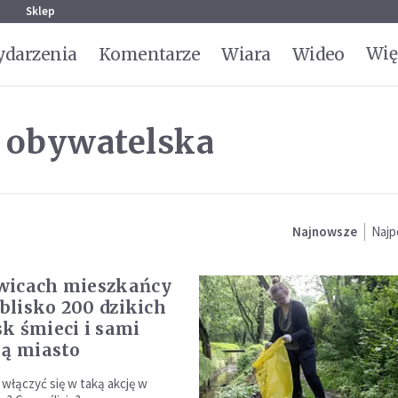
g
Sklep
Wię
darzenia
Komentarze
Wiara
Wideo
a obywatelska
Najnowsze
Najp
wicach mieszkańcy
 blisko 200 dzikich
k śmieci i sami
ją miasto
 włączyć się w taką akcję w