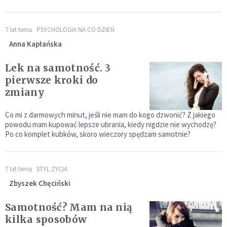
7 lat temu
PSYCHOLOGIA NA CO DZIEŃ
Anna Kapłańska
Lek na samotność. 3
pierwsze kroki do
zmiany
Co mi z darmowych minut, jeśli nie mam do kogo dzwonić? Z jakiego
powodu mam kupować lepsze ubrania, kiedy nigdzie nie wychodzę?
Po co komplet kubków, skoro wieczory spędzam samotnie?
7 lat temu
STYL ŻYCIA
Zbyszek Chęciński
Samotność? Mam na nią
kilka sposobów