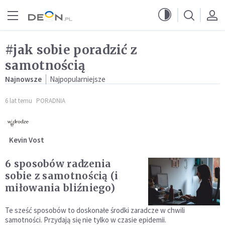
Przejdź do menu głównego
Przejdź do treści
#jak sobie poradzić z
samotnością
Najnowsze
Najpopularniejsze
6 lat temu
PORADNIA
Kevin Vost
6 sposobów radzenia
sobie z samotnością (i
miłowania bliźniego)
Te sześć sposobów to doskonałe środki zaradcze w chwili
samotności. Przydają się nie tylko w czasie epidemii.