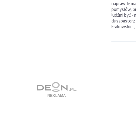
naprawdę mam
pomysłów, pr
ludźmi być -
duszpasterz 
krakowskiej,