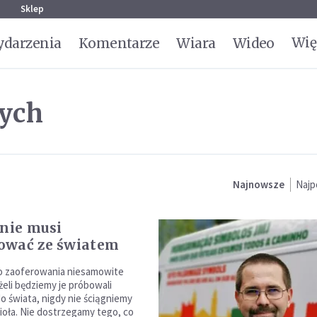
g
Sklep
Wię
darzenia
Komentarze
Wiara
Wideo
ych
Najnowsze
Najp
 nie musi
ować ze światem
o zaoferowania niesamowite
eżeli będziemy je próbowali
 świata, nigdy nie ściągniemy
cioła. Nie dostrzegamy tego, co