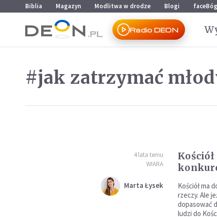
Przejdź do menu głównego
Przejdź do treści
Biblia
Magazyn
Modlitwa w drodze
Blogi
faceBó
Wy
Radio DEON
#jak zatrzymać młod
Kościół
4 lata temu
WIARA
konkur
Marta Łysek
Kościół ma d
rzeczy. Ale j
dopasować do
ludzi do Koś