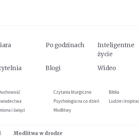
iara
Po godzinach
Inteligentne
życie
zytelnia
Blogi
Wideo
Duchowość
Czytania liturgiczne
Biblia
Świadectwa
Psychologia na co dzień
Ludzie i inspira
miona i święci
Modlitwy
l
Modlitwa w drodze