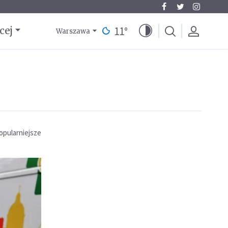
11
°
cej
Warszawa
opularniejsze