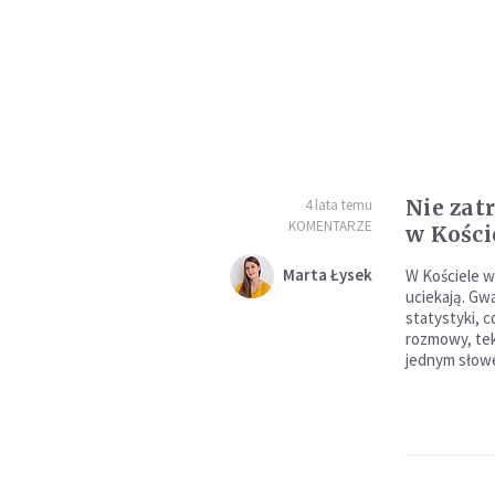
Nie za
4 lata temu
KOMENTARZE
w Kości
Marta Łysek
W Kościele wł
uciekają. G
statystyki, c
rozmowy, tek
jednym słow