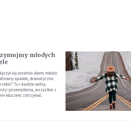
trzymujmy młodych
ele
ączył się ostatnio alarm: młodzi
wałtowny spadek, dramatyczne
o robić? Tu i ówdzie widzę
sty i przemyślenia, wszystkie z
em-kluczem: zatrzymać.