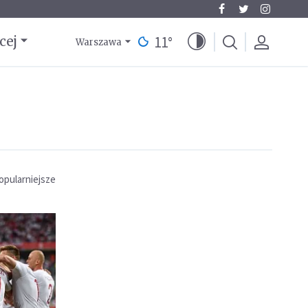
11
°
cej
Warszawa
opularniejsze