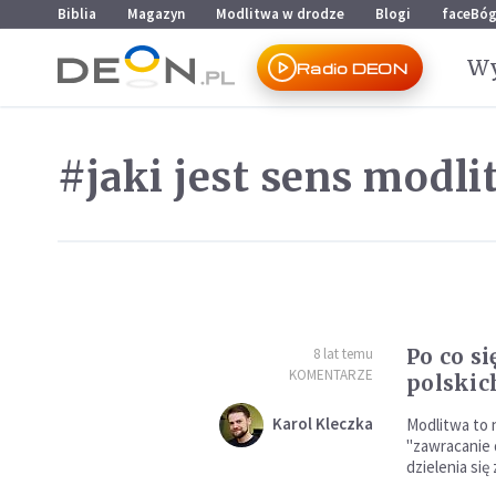
Przejdź do menu głównego
Przejdź do treści
Biblia
Magazyn
Modlitwa w drodze
Blogi
faceBó
Wy
Radio DEON
#jaki jest sens modl
Po co si
8 lat temu
KOMENTARZE
polskic
Karol Kleczka
Modlitwa to n
"zawracanie 
dzielenia się