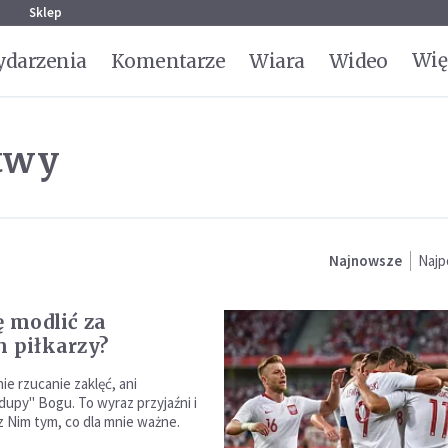
g
Sklep
Wię
darzenia
Komentarze
Wiara
Wideo
itwy
Najnowsze
Najp
ę modlić za
h piłkarzy?
ie rzucanie zaklęć, ani
dupy" Bogu. To wyraz przyjaźni i
 z Nim tym, co dla mnie ważne.