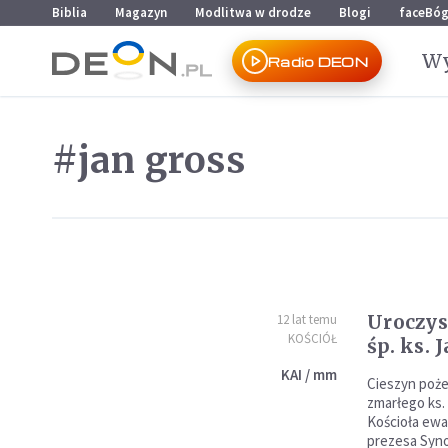
Przejdź do menu głównego
Przejdź do treści
Biblia
Magazyn
Modlitwa w drodze
Blogi
faceBó
Wy
Radio DEON
#jan gross
Uroczys
12 lat temu
KOŚCIÓŁ
śp. ks. 
KAI / mm
Cieszyn poże
zmarłego ks
Kościoła ewa
prezesa Syno