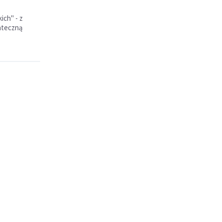
ch" - z
tateczną