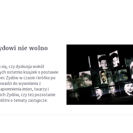
ydowi nie wolno
ć
się, czy dyskusja wokół
ch ostatnio książek o postawie
c Żydów w czasie i krótko po
owadzi do wywołania z
zapomnienia imion, twarzy i
ich Żydów, czy też pozostanie
kłótni o tematy zastępcze.