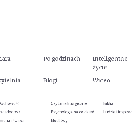
iara
Po godzinach
Inteligentne
życie
zytelnia
Blogi
Wideo
Duchowość
Czytania liturgiczne
Biblia
Świadectwa
Psychologia na co dzień
Ludzie i inspira
miona i święci
Modlitwy