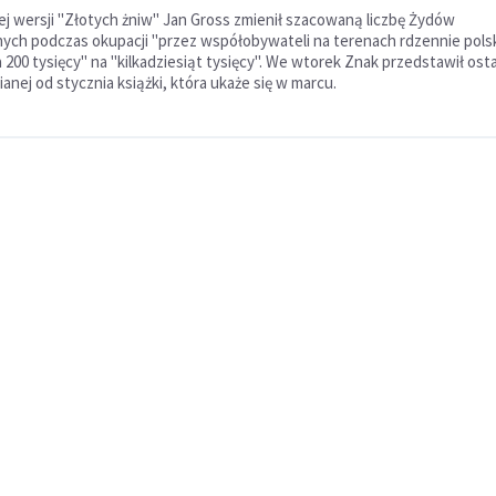
j wersji "Złotych żniw" Jan Gross zmienił szacowaną liczbę Żydów
h podczas okupacji "przez współobywateli na terenach rdzennie polski
a 200 tysięcy" na "kilkadziesiąt tysięcy". We wtorek Znak przedstawił os
nej od stycznia książki, która ukaże się w marcu.