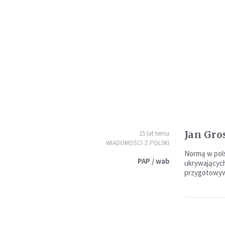
Jan Gro
15 lat temu
WIADOMOŚCI Z POLSKI
Normą w pols
PAP / wab
ukrywających
przygotowywa