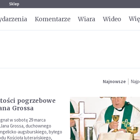
g
Sklep
Wię
darzenia
Komentarze
Wiara
Wideo
Najnowsze
Najp
tości pogrzebowe
Jana Grossa
gnał w sobotę 29 marca
. Jana Grossa, duchownego
ngelicko-augsburskiego, byłego
du Kościoła luterańskiego,