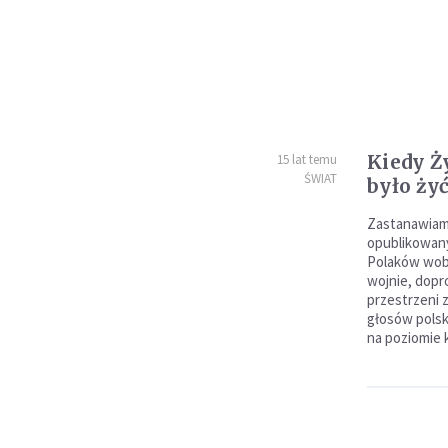
Kiedy Ż
15 lat temu
ŚWIAT
było ży
Zastanawiam 
opublikowany
Polaków wobe
wojnie, dopr
przestrzeni 
głosów polsk
na poziomie 