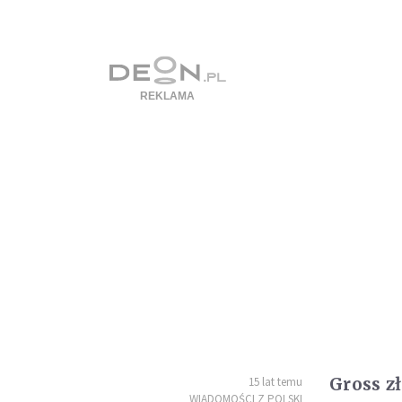
Gross z
15 lat temu
WIADOMOŚCI Z POLSKI