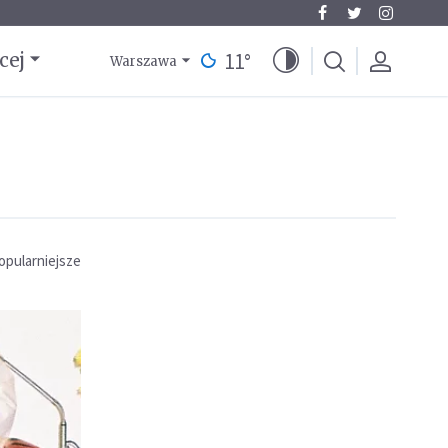
11
°
cej
Warszawa
opularniejsze