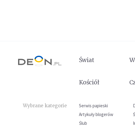
Świat
W
Kościół
C
Wybrane kategorie
Serwis papieski
Artykuły blogerów
Ślub
I