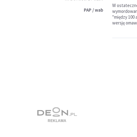
W ostateczne
PAP / wab
wymordowanyc
"między 100 
wersję omawia