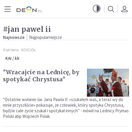
Przejdź do menu głównego
Przejdź do treści
#jan pawel ii
Najnowsze
Najpopularniejsze
9 lat temu
KOŚCIÓŁ
KAI / kk
"Wracajcie na Lednicę, by
spotykać Chrystusa"
"Ostatnie wołanie św. Jana Pawła II: «szukałem was, a teraz wy do
mnie przyszliście» pokazuje, że człowiek, który spotyka Chrystusa,
będzie całe życie szukał i spotykał innych" - mówił na Lednicy Prymas
Polski abp Wojciech Polak.