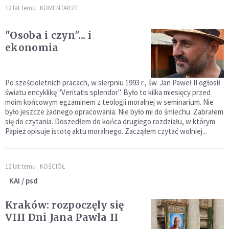
12 lat temu
KOMENTARZE
"Osoba i czyn"... i
ekonomia
Po sześcioletnich pracach, w sierpniu 1993 r., św. Jan Paweł II ogłosił
światu encyklikę "Veritatis splendor". Było to kilka miesięcy przed
moim końcowym egzaminem z teologii moralnej w seminarium. Nie
było jeszcze żadnego opracowania. Nie było mi do śmiechu. Zabrałem
się do czytania. Doszedłem do końca drugiego rozdziału, w którym
Papież opisuje istotę aktu moralnego. Zacząłem czytać wolniej...
12 lat temu
KOŚCIÓŁ
KAI / psd
Kraków: rozpoczęly się
VIII Dni Jana Pawła II