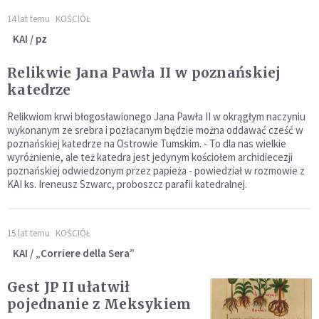
14 lat temu
KOŚCIÓŁ
KAI / pz
Relikwie Jana Pawła II w poznańskiej
katedrze
Relikwiom krwi błogosławionego Jana Pawła II w okrągłym naczyniu
wykonanym ze srebra i pozłacanym będzie można oddawać cześć w
poznańskiej katedrze na Ostrowie Tumskim. - To dla nas wielkie
wyróżnienie, ale też katedra jest jedynym kościołem archidiecezji
poznańskiej odwiedzonym przez papieża - powiedział w rozmowie z
KAI ks. Ireneusz Szwarc, proboszcz parafii katedralnej.
15 lat temu
KOŚCIÓŁ
KAI / „Corriere della Sera”
Gest JP II ułatwił
pojednanie z Meksykiem