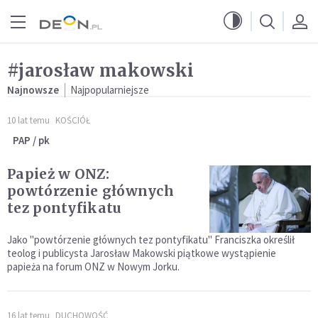
Przejdź do menu głównego
Przejdź do treści
#jarosław makowski
Najnowsze
Najpopularniejsze
10 lat temu
KOŚCIÓŁ
PAP / pk
Papież w ONZ:
powtórzenie głównych
tez pontyfikatu
Jako "powtórzenie głównych tez pontyfikatu" Franciszka określił
teolog i publicysta Jarosław Makowski piątkowe wystąpienie
papieża na forum ONZ w Nowym Jorku.
16 lat temu
DUCHOWOŚĆ