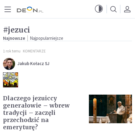
Przejdź do menu głównego
Przejdź do treści
#jezuci
Najnowsze
Najpopularniejsze
1 rok temu
KOMENTARZE
Jakub Kołacz SJ
Dlaczego jezuiccy
generałowie – wbrew
tradycji – zaczęli
przechodzić na
emeryturę?