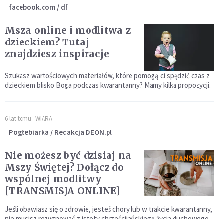
facebook.com / df
Msza online i modlitwa z
dzieckiem? Tutaj
znajdziesz inspiracje
Szukasz wartościowych materiałów, które pomogą ci spędzić czas z
dzieckiem blisko Boga podczas kwarantanny? Mamy kilka propozycji.
6 lat temu
WIARA
Pogłebiarka / Redakcja DEON.pl
Nie możesz być dzisiaj na
Mszy Świętej? Dołącz do
wspólnej modlitwy
[TRANSMISJA ONLINE]
Jeśli obawiasz się o zdrowie, jesteś chory lub w trakcie kwarantanny,
nie musisz rezygnować z istoty chrześcijańskiego życia duchowego.