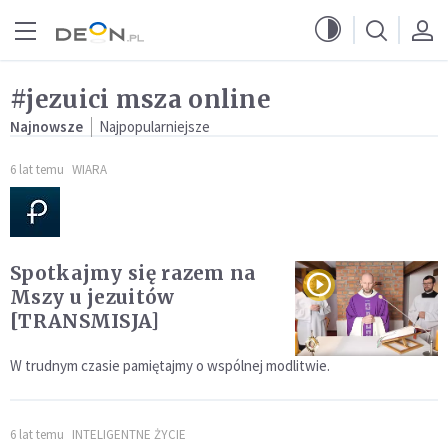
Przejdź do menu głównego
Przejdź do treści
#jezuici msza online
Najnowsze
Najpopularniejsze
6 lat temu
WIARA
Spotkajmy się razem na
Mszy u jezuitów
[TRANSMISJA]
W trudnym czasie pamiętajmy o wspólnej modlitwie.
6 lat temu
INTELIGENTNE ŻYCIE