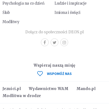
Psychologia na co dzień
Ludzie i inspiracje
Ślub
Imiona i święci
Modlitwy
Dołącz do społeczności DEON.pl
Wspieraj naszą misję
WSPOMÓŻ NAS
Jezuici.pl
Wydawnictwo WAM
Mando.pl
Modlitwa w drodze