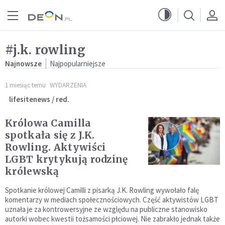
Przejdź do menu głównego
Przejdź do treści
#j.k. rowling
Najnowsze
Najpopularniejsze
1 miesiąc temu
WYDARZENIA
lifesitenews / red.
Królowa Camilla
spotkała się z J.K.
Rowling. Aktywiści
LGBT krytykują rodzinę
królewską
Spotkanie królowej Camilli z pisarką J.K. Rowling wywołało falę
komentarzy w mediach społecznościowych. Część aktywistów LGBT
uznała je za kontrowersyjne ze względu na publiczne stanowisko
autorki wobec kwestii tożsamości płciowej. Nie zabrakło jednak także