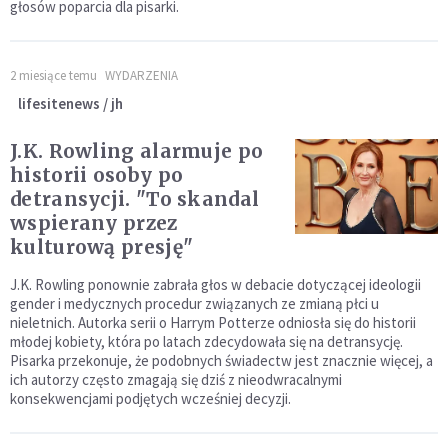
głosów poparcia dla pisarki.
2 miesiące temu
WYDARZENIA
lifesitenews / jh
J.K. Rowling alarmuje po
historii osoby po
detransycji. "To skandal
wspierany przez
kulturową presję"
J.K. Rowling ponownie zabrała głos w debacie dotyczącej ideologii
gender i medycznych procedur związanych ze zmianą płci u
nieletnich. Autorka serii o Harrym Potterze odniosła się do historii
młodej kobiety, która po latach zdecydowała się na detransycję.
Pisarka przekonuje, że podobnych świadectw jest znacznie więcej, a
ich autorzy często zmagają się dziś z nieodwracalnymi
konsekwencjami podjętych wcześniej decyzji.