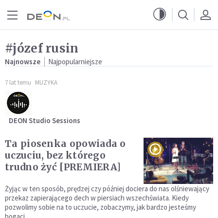
Przejdź do menu głównego
Przejdź do treści
#józef rusin
Najnowsze
Najpopularniejsze
7 lat temu
MUZYKA
DEON Studio Sessions
Ta piosenka opowiada o
uczuciu, bez którego
trudno żyć [PREMIERA]
Żyjąc w ten sposób, prędzej czy później dociera do nas olśniewający
przekaz zapierającego dech w piersiach wszechświata. Kiedy
pozwolimy sobie na to uczucie, zobaczymy, jak bardzo jesteśmy
bogaci.