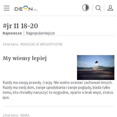
Przejdź do menu głównego
Przejdź do treści
#jr 11 18-20
Najnowsze
Najpopularniejsze
14 lat temu
REKOLEKCJE WIELKOPOSTNE
My wiemy lepiej
Każdy ma swoją prawdę. I rację. Nie wolno oceniać zachowań innych.
Każdy ma swój dom, swoje upodobania i swoje poglądy, biada tylko
temu, kto chciałby naruszyć to wygodne, oparte o brak więzi, status
quo.
14 lat temu
WIARA