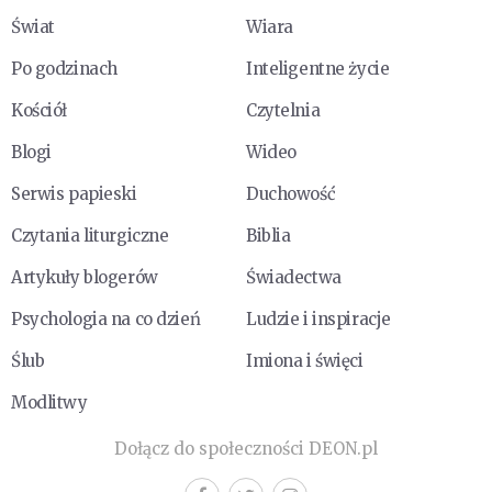
Świat
Wiara
Po godzinach
Inteligentne życie
Kościół
Czytelnia
Blogi
Wideo
Serwis papieski
Duchowość
Czytania liturgiczne
Biblia
Artykuły blogerów
Świadectwa
Psychologia na co dzień
Ludzie i inspiracje
Ślub
Imiona i święci
Modlitwy
Dołącz do społeczności DEON.pl