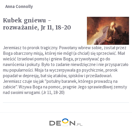
Anna Connolly
Kubek gniewu -
rozważanie, Jr 11, 18-20
Jeremiasz to prorok tragiczny. Powołany wbrew sobie, został przez
Boga obarczony misją, której nie mógł (a chciał) się sprzeciwić. Miał
wieścić Izraelowi pomstę i gniew Boga, przywoływać go do
nawrócenia i pokuty. Było to zadanie niewdzięczne i nie przysparzało
mu popularności. Misja ta wyczerpywała go psychicznie, prorok
popadał w depresję, bał się ataków, spisków i prześladowań.
Jeremiasz czuje się jak "potulny baranek, którego prowadzą na
zabicie". Wzywa Boga na pomoc, pragnie Jego sprawiedliwej zemsty
nad swoimi wrogami. (Jr 11, 18-20)