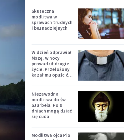
Skuteczna
modlitwa w
sprawach trudnych
i beznadziejnych
W dzień odprawiał
Mszę, w nocy
prowadził drugie
życie. Przełożony
kazał mu opuścić
zakon
Niezawodna
modlitwa do św.
Szarbela. Po 9
dniach mogą dziać
się cuda
Modlitwa ojca Pio