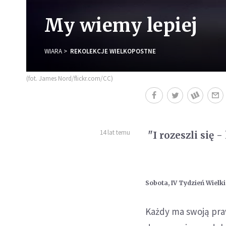
My wiemy lepiej
WIARA
REKOLEKCJE WIELKOPOSTNE
(fot. James Nord/flickr.com/CC)
14 lat temu
"I rozeszli się 
Sobota, IV Tydzień Wielk
Każdy ma swoją praw