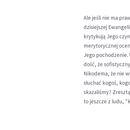
Ale jeśli nie ma pra
dzisiejszej Ewangel
krytykują Jego czyn
merytorycznej ocen
Jego pochodzenie. W
dość, że sofistyczn
Nikodema, że nie wy
słuchać kogoś, kogo
skazaliśmy? Zresztą
to jeszcze z ludu, "