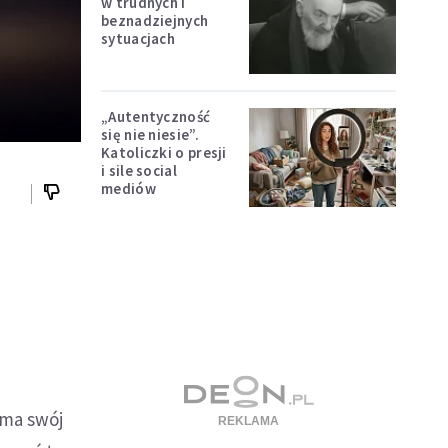
w trudnych i
beznadziejnych
sytuacjach
„Autentyczność
się nie niesie”.
Katoliczki o presji
i sile social
mediów
 ma swój