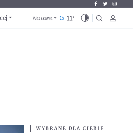
11
°
cej
Warszawa
WYBRANE DLA CIEBIE