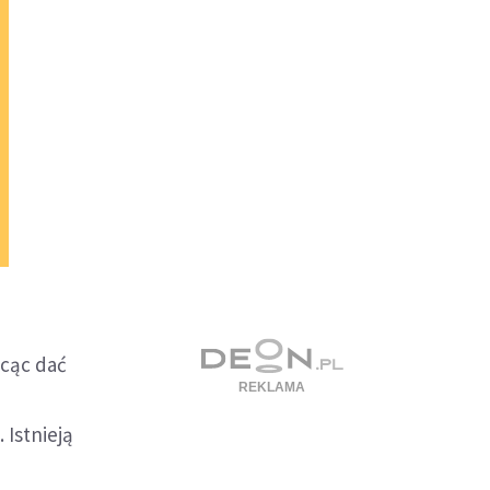
hcąc dać
 Istnieją