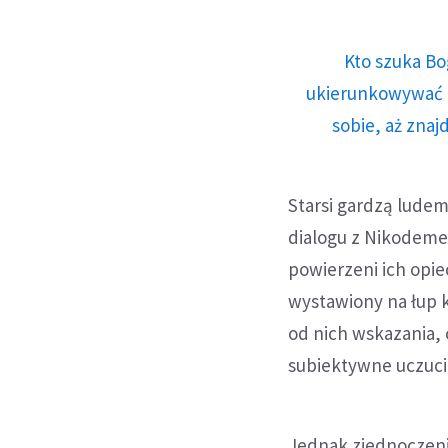
Kto szuka Bo
ukierunkowywać n
sobie, aż znaj
Starsi gardzą ludem
dialogu z Nikodemem
powierzeni ich opie
wystawiony na łup k
od nich wskazania,
subiektywne uczucia
Jednak zjednoczeni