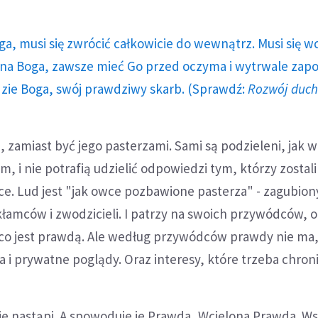
ga, musi się zwrócić całkowicie do wewnątrz. Musi się w
a Boga, zawsze mieć Go przed oczyma i wytrwale zap
dzie Boga, swój prawdziwy skarb. (Sprawdź:
Rozwój duc
, zamiast być jego pasterzami. Sami są podzieleni, jak w
, i nie potrafią udzielić odpowiedzi tym, którzy zostali
ce. Lud jest "jak owce pozbawione pasterza" - zagubiony
łamców i zwodzicieli. I patrzy na swoich przywódców, 
 co jest prawdą. Ale według przywódców prawdy nie ma,
 i prywatne poglądy. Oraz interesy, które trzeba chroni
e nastąpi. A spowoduje je Prawda, Wcielona Prawda. Ws