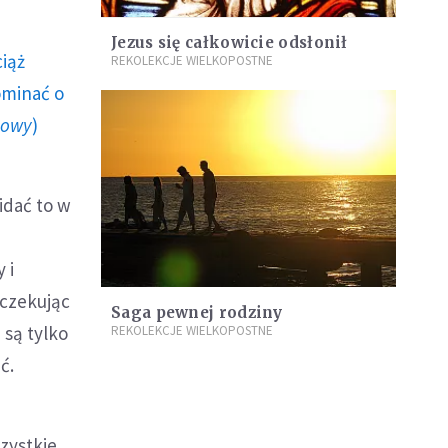
Jezus się całkowicie odsłonił
ciąż
REKOLEKCJE WIELKOPOSTNE
ominać o
howy
)
idać to w
 i
oczekując
Saga pewnej rodziny
 są tylko
REKOLEKCJE WIELKOPOSTNE
ć.
zystkie