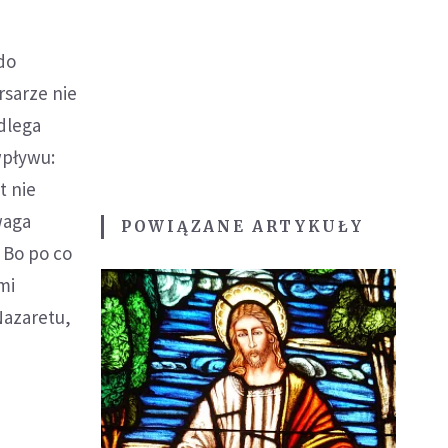
 do
rsarze nie
odlega
wpływu:
t nie
waga
POWIĄZANE ARTYKUŁY
 Bo po co
mi
Nazaretu,