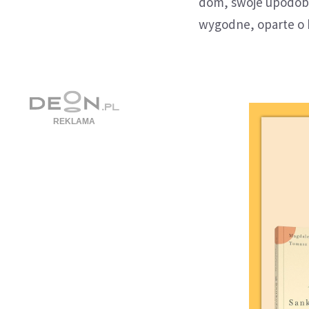
dom, swoje upodoban
wygodne, oparte o b