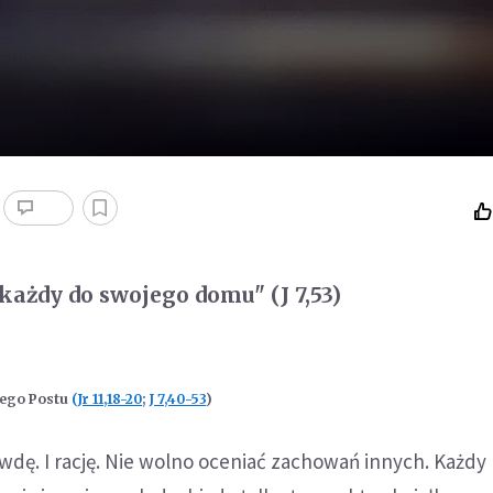
- każdy do swojego domu" (J 7,53)
iego Postu
(
Jr 11,18-20
;
J 7,40-53
)
dę. I rację. Nie wolno oceniać zachowań innych. Każdy