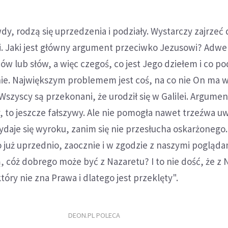
wdy, rodzą się uprzedzenia i podziały. Wystarczy zajrzeć
ii. Jaki jest główny argument przeciwko Jezusowi? Adwe
ów lub słów, a więc czegoś, co jest Jego dziełem i co p
ie. Największym problemem jest coś, na co nie On ma 
szyscy są przekonani, że urodził się w Galilei. Argumen
y, to jeszcze fałszywy. Ale nie pomogła nawet trzeźwa u
daje się wyroku, zanim się nie przesłucha oskarżonego.
 już uprzednio, zaocznie i w zgodzie z naszymi pogląda
, cóż dobrego może być z Nazaretu? I to nie dość, że z 
który nie zna Prawa i dlatego jest przeklęty".
DEON.PL POLECA