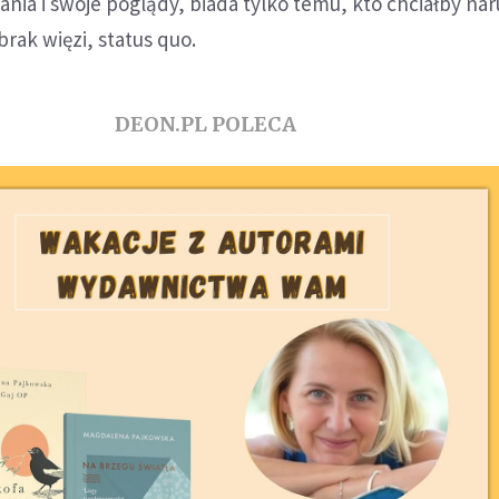
ia i swoje poglądy, biada tylko temu, kto chciałby nar
rak więzi, status quo.
DEON.PL POLECA