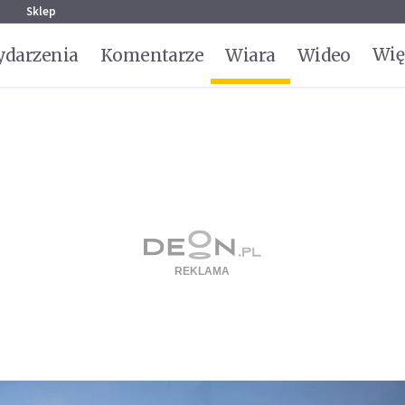
g
Sklep
Wię
darzenia
Komentarze
Wiara
Wideo