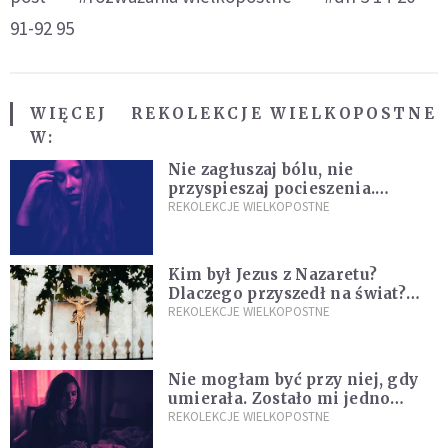
91-92 95
WIĘCEJ
REKOLEKCJE WIELKOPOSTNE
W:
Nie zagłuszaj bólu, nie
przyspieszaj pocieszenia.
Przyjmij ciszę zamiast rzucać się
REKOLEKCJE WIELKOPOSTNE
w działanie [Siedem Boleści]
Kim był Jezus z Nazaretu?
Dlaczego przyszedł na świat?
I dlaczego umarł?
REKOLEKCJE WIELKOPOSTNE
Nie mogłam być przy niej, gdy
umierała. Zostało mi jedno
wspomnienie [Siedem Boleści]
REKOLEKCJE WIELKOPOSTNE