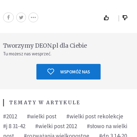
Tworzymy DEON.pl dla Ciebie
Tu możesz nas wesprzeć.
WSPOMÓŻ NAS
TEMATY W ARTYKULE
#2012
#wielki post
#wielki post rekolekcje
#j 8 31-42
#wielki post 2012
#słowo na wielki
post
#rozważania wielkopostne
#dn 3 14-20