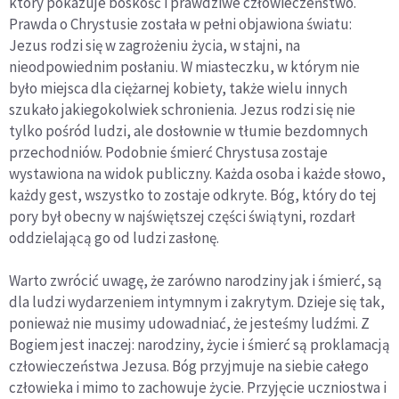
który pokazuje boskość i prawdziwe człowieczeństwo.
Prawda o Chrystusie została w pełni objawiona światu:
Jezus rodzi się w zagrożeniu życia, w stajni, na
nieodpowiednim posłaniu. W miasteczku, w którym nie
było miejsca dla ciężarnej kobiety, także wielu innych
szukało jakiegokolwiek schronienia. Jezus rodzi się nie
tylko pośród ludzi, ale dosłownie w tłumie bezdomnych
przechodniów. Podobnie śmierć Chrystusa zostaje
wystawiona na widok publiczny. Każda osoba i każde słowo,
każdy gest, wszystko to zostaje odkryte. Bóg, który do tej
pory był obecny w najświętszej części świątyni, rozdarł
oddzielającą go od ludzi zasłonę.
Warto zwrócić uwagę, że zarówno narodziny jak i śmierć, są
dla ludzi wydarzeniem intymnym i zakrytym. Dzieje się tak,
ponieważ nie musimy udowadniać, że jesteśmy ludźmi. Z
Bogiem jest inaczej: narodziny, życie i śmierć są proklamacją
człowieczeństwa Jezusa. Bóg przyjmuje na siebie całego
człowieka i mimo to zachowuje życie. Przyjęcie uczniostwa i