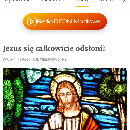
Radio DEON Modlitwa
Jezus się całkowicie odsłonił
WIARA
REKOLEKCJE WIELKOPOSTNE