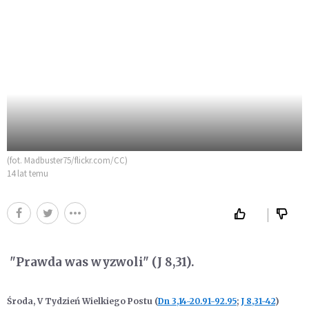
(fot. Madbuster75/flickr.com/CC)
14 lat temu
"Prawda was wyzwoli" (J 8,31).
Środa, V Tydzień Wielkiego Postu (
Dn 3,14-20.91-92.95
;
J 8,31-42
)