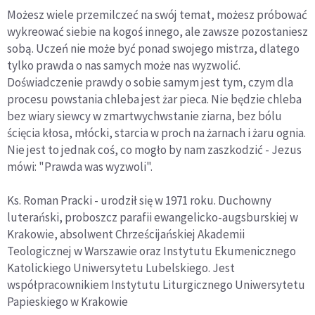
Możesz wiele przemilczeć na swój temat, możesz próbować
wykreować siebie na kogoś innego, ale zawsze pozostaniesz
sobą. Uczeń nie może być ponad swojego mistrza, dlatego
tylko prawda o nas samych może nas wyzwolić.
Doświadczenie prawdy o sobie samym jest tym, czym dla
procesu powstania chleba jest żar pieca. Nie będzie chleba
bez wiary siewcy w zmartwychwstanie ziarna, bez bólu
ścięcia kłosa, młócki, starcia w proch na żarnach i żaru ognia.
Nie jest to jednak coś, co mogło by nam zaszkodzić - Jezus
mówi: "Prawda was wyzwoli".
Ks. Roman Pracki - urodził się w 1971 roku. Duchowny
luterański, proboszcz parafii ewangelicko-augsburskiej w
Krakowie, absolwent Chrześcijańskiej Akademii
Teologicznej w Warszawie oraz Instytutu Ekumenicznego
Katolickiego Uniwersytetu Lubelskiego. Jest
współpracownikiem Instytutu Liturgicznego Uniwersytetu
Papieskiego w Krakowie