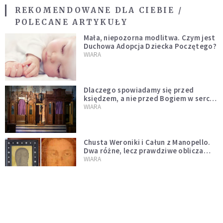
REKOMENDOWANE DLA CIEBIE /
POLECANE ARTYKUŁY
Mała, niepozorna modlitwa. Czym jest
Duchowa Adopcja Dziecka Poczętego?
WIARA
Dlaczego spowiadamy się przed
księdzem, a nie przed Bogiem w sercu?
Dariusz Piórkowski SJ odpowiada
WIARA
Chusta Weroniki i Całun z Manopello.
Dwa różne, lecz prawdziwe oblicza
Chrystusa
WIARA