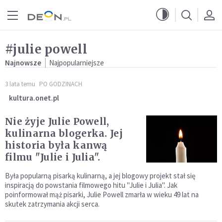
Przejdź do menu głównego
Przejdź do treści
#julie powell
Najnowsze
Najpopularniejsze
3 lata temu
PO GODZINACH
kultura.onet.pl
Nie żyje Julie Powell,
kulinarna blogerka. Jej
historia była kanwą
filmu "Julie i Julia".
Była popularną pisarką kulinarną, a jej blogowy projekt stał się
inspiracją do powstania filmowego hitu "Julie i Julia". Jak
poinformował mąż pisarki, Julie Powell zmarła w wieku 49 lat na
skutek zatrzymania akcji serca.