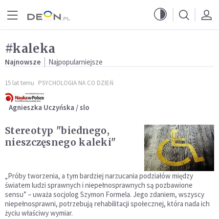
Przejdź do menu głównego
Przejdź do treści
#kaleka
Najnowsze
Najpopularniejsze
15 lat temu
PSYCHOLOGIA NA CO DZIEŃ
Agnieszka Uczyńska / slo
Stereotyp "biednego,
nieszczęsnego kaleki"
„Próby tworzenia, a tym bardziej narzucania podziałów między
światem ludzi sprawnych i niepełnosprawnych są pozbawione
sensu” – uważa socjolog Szymon Formela. Jego zdaniem, wszyscy
niepełnosprawni, potrzebują rehabilitacji społecznej, która nada ich
życiu właściwy wymiar.