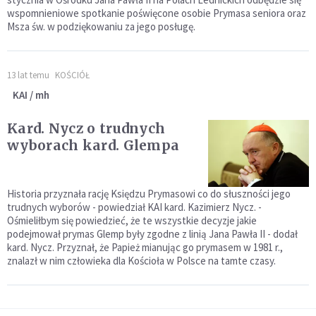
wspomnieniowe spotkanie poświęcone osobie Prymasa seniora oraz
Msza św. w podziękowaniu za jego posługę.
13 lat temu
KOŚCIÓŁ
KAI / mh
Kard. Nycz o trudnych
wyborach kard. Glempa
Historia przyznała rację Księdzu Prymasowi co do słuszności jego
trudnych wyborów - powiedział KAI kard. Kazimierz Nycz. -
Ośmieliłbym się powiedzieć, że te wszystkie decyzje jakie
podejmował prymas Glemp były zgodne z linią Jana Pawła II - dodał
kard. Nycz. Przyznał, że Papież mianując go prymasem w 1981 r.,
znalazł w nim człowieka dla Kościoła w Polsce na tamte czasy.