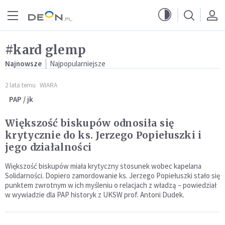
Przejdź do menu głównego
Przejdź do treści
#kard glemp
Najnowsze
Najpopularniejsze
2 lata temu
WIARA
PAP / jk
Większość biskupów odnosiła się
krytycznie do ks. Jerzego Popiełuszki i
jego działalności
Większość biskupów miała krytyczny stosunek wobec kapelana
Solidarności. Dopiero zamordowanie ks. Jerzego Popiełuszki stało się
punktem zwrotnym w ich myśleniu o relacjach z władzą – powiedział
w wywiadzie dla PAP historyk z UKSW prof. Antoni Dudek.