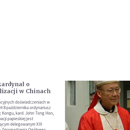
kardynał o
izacji w Chinach
acyjnych doświadczeniach w
ł 8 października ordynariusz
g Kongu, kard. John Tong Hon,
acji papieskiej jest
ącym delegowanym XIII
 Zgromadzenia Ogólnego