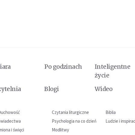
iara
Po godzinach
Inteligentne
życie
zytelnia
Blogi
Wideo
Duchowość
Czytania liturgiczne
Biblia
Świadectwa
Psychologia na co dzień
Ludzie i inspira
miona i święci
Modlitwy