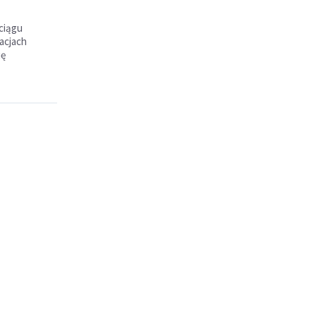
ciągu
acjach
ię