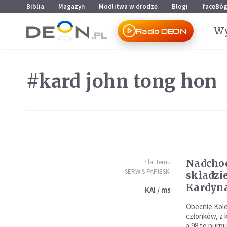
Przejdź do menu głównego
Przejdź do treści
Biblia
Magazyn
Modlitwa w drodze
Blogi
faceBó
Wy
Radio DEON
#kard john tong hon
Nadcho
7 lat temu
SERWIS PAPIESKI
składzi
Kardyn
KAI / ms
Obecnie Kole
członków, z 
a 98 to purpu