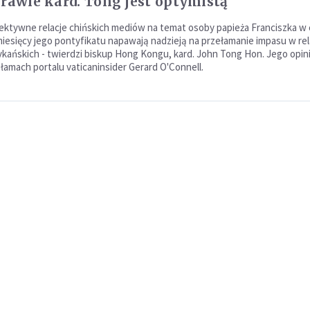
prawie kard. Tong jest optymistą
ektywne relacje chińskich mediów na temat osoby papieża Franciszka w 
iesięcy jego pontyfikatu napawają nadzieją na przełamanie impasu w rel
kańskich - twierdzi biskup Hong Kongu, kard. John Tong Hon. Jego opin
 łamach portalu vaticaninsider Gerard O'Connell.