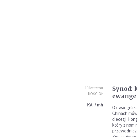
Synod: 
13 lat temu
KOŚCIÓŁ
ewangel
KAI / mh
O ewangeliz
Chinach mówi
diecezji Hon
który z nomin
przewodnicz
Zwyczajnego