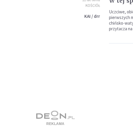
W tej s
KOŚCIÓŁ
Uczciwe, obi
KAI / drr
pierwszych m
chińsko-waty
przytacza na