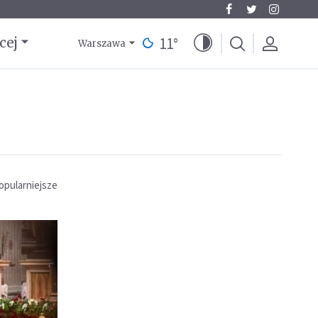
11
°
cej
Warszawa
opularniejsze