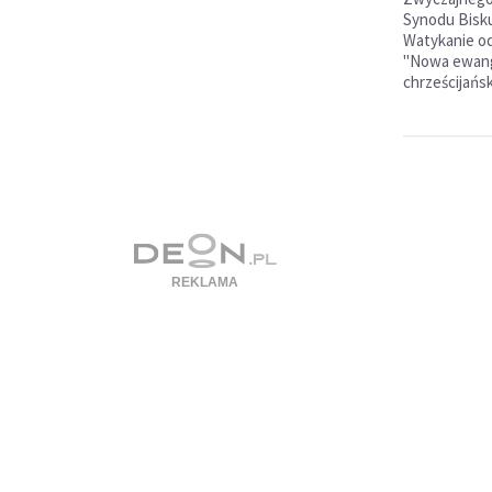
Synodu Bisku
Watykanie od
"Nowa ewange
chrześcijański