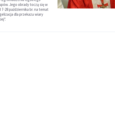
pów. Jego obrady toczą się w
 7-28 października br. na temat
lizacja dla przekazu wiary
ej".