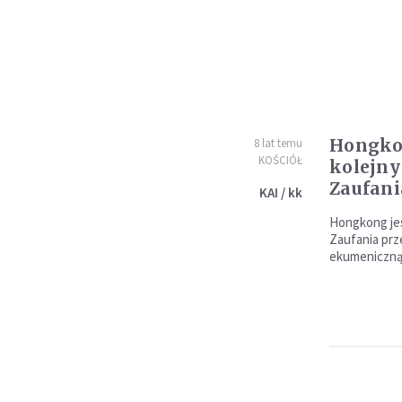
Hongkon
8 lat temu
KOŚCIÓŁ
kolejny
Zaufani
KAI / kk
Hongkong jes
Zaufania prz
ekumeniczną 