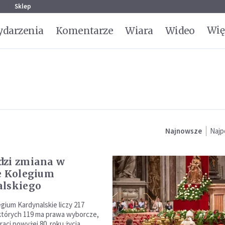
g
Sklep
Wię
darzenia
Komentarze
Wiara
Wideo
Najnowsze
Najp
dzi zmiana w
e Kolegium
alskiego
gium Kardynalskie liczy 217
których 119 ma prawa wyborcze,
raci powyżej 80. roku życia.