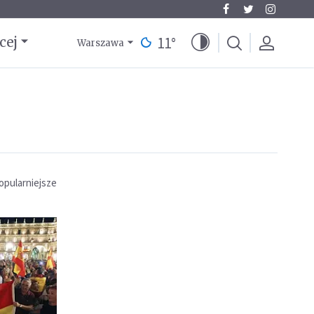
11
°
cej
Warszawa
opularniejsze