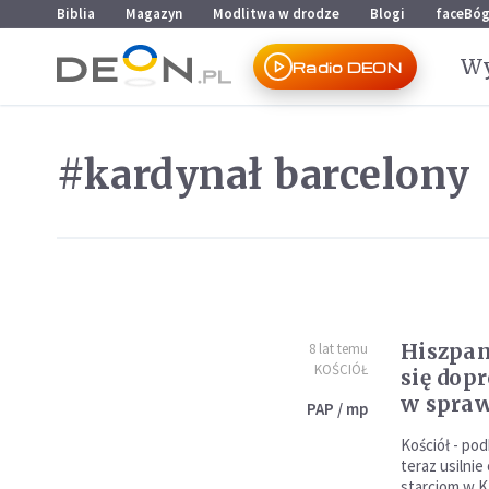
Przejdź do menu głównego
Przejdź do treści
Biblia
Magazyn
Modlitwa w drodze
Blogi
faceBó
Wy
Radio DEON
#kardynał barcelony
Hiszpan
8 lat temu
KOŚCIÓŁ
się dop
w spraw
PAP / mp
Kościół - pod
teraz usilni
starciom w Ka