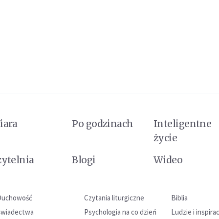
iara
Po godzinach
Inteligentne
życie
zytelnia
Blogi
Wideo
Duchowość
Czytania liturgiczne
Biblia
Świadectwa
Psychologia na co dzień
Ludzie i inspira