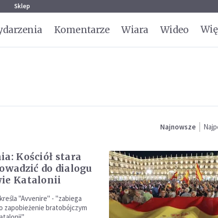
g
Sklep
Wię
darzenia
Komentarze
Wiara
Wideo
Najnowsze
Najp
ia: Kościół stara
rowadzić do dialogu
ie Katalonii
kreśla "Avvenire" - "zabiega
e o zapobieżenie bratobójczym
talonii".