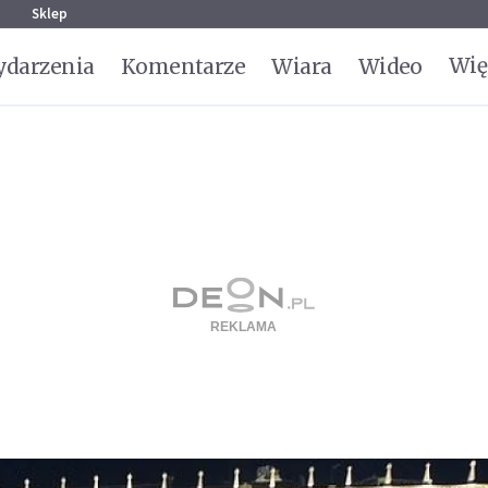
g
Sklep
Wię
darzenia
Komentarze
Wiara
Wideo