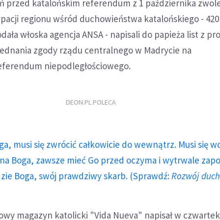
eń przed katalońskim referendum z 1 października zwol
pacji regionu wśród duchowieństwa katalońskiego - 420
ała włoska agencja ANSA - napisali do papieża list z pr
jednania zgody rządu centralnego w Madrycie na
eferendum niepodległościowego.
DEON.PL POLECA
ga, musi się zwrócić całkowicie do wewnątrz. Musi się w
a Boga, zawsze mieć Go przed oczyma i wytrwale zap
dzie Boga, swój prawdziwy skarb. (Sprawdź:
Rozwój duc
towy magazyn katolicki "Vida Nueva" napisał w czwarte