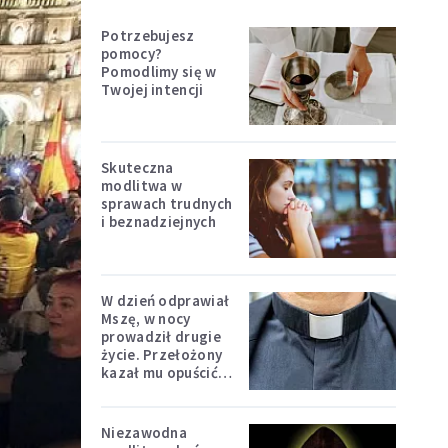
Potrzebujesz
pomocy?
Pomodlimy się w
Twojej intencji
Skuteczna
modlitwa w
sprawach trudnych
i beznadziejnych
W dzień odprawiał
Mszę, w nocy
prowadził drugie
życie. Przełożony
kazał mu opuścić
zakon
Niezawodna