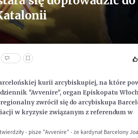
stara się doprowadzić do
Katalonii
arcelońskiej kurii arcybiskupiej, na które po
dziennik "Avvenire", organ Episkopatu Włoch
 regionalny zwrócił się do arcybiskupa Barce
diacji w kryzysie związanym z referendum w
twierdziły - pisze "Avvenire" - że kardynał Barcelony Jo