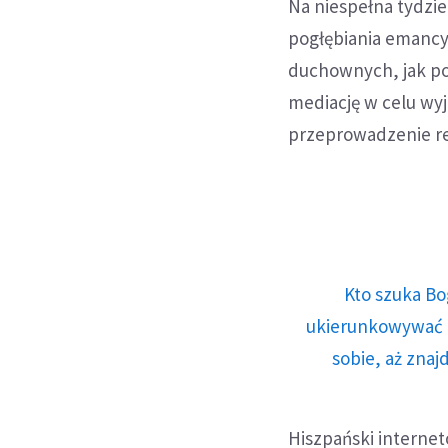
Na niespełna tydzi
pogłębiania emancy
duchownych, jak pod
mediację w celu wy
przeprowadzenie r
Kto szuka Bo
ukierunkowywać n
sobie, aż znaj
Hiszpański interne