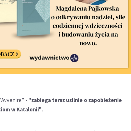
 "Avvenire" -
"zabiega teraz usilnie o zapobieżenie
ciom w Katalonii"
.