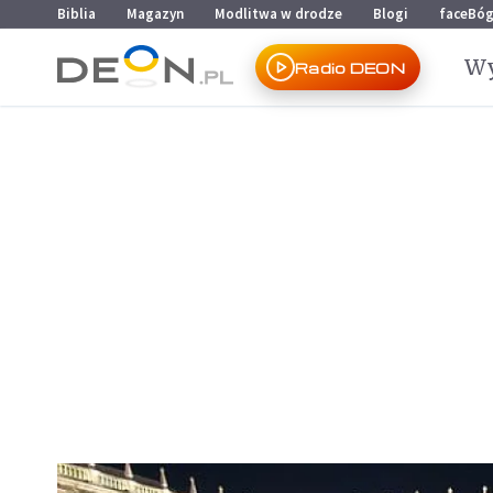
Przejdź do menu głównego
Przejdź do treści
Biblia
Magazyn
Modlitwa w drodze
Blogi
faceBó
Wy
Radio DEON