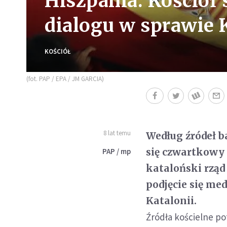
Hiszpania: Kościół 
dialogu w sprawie 
KOŚCIÓŁ
(fot. PAP / EPA / JM GARCIA)
8 lat temu
Według źródeł b
się czwartkowy 
PAP / mp
kataloński rząd
podjęcie się me
Katalonii.
Źródła kościelne po