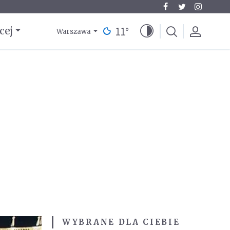
11
°
cej
Warszawa
WYBRANE DLA CIEBIE