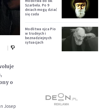
modlitwa do św.
Szarbela. Po 9
dniach mogą dziać
się cuda
Modlitwa ojca Pio
w trudnych i
beznadziejnych
sytuacjach
wołuje
,
lony o
an Josep