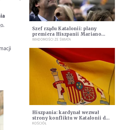
ia
o.
Szef rządu Katalonii: plany
premiera Hiszpanii Mariano
Rajoya to "atak na demokrację"
WIADOMOŚCI ZE ŚWIATA
macji
Hiszpania: kardynał wezwał
strony konfliktu w Katalonii do
dialogu
KOŚCIÓŁ