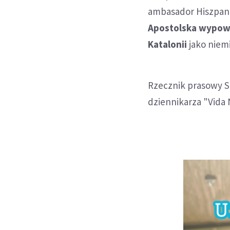
ambasador Hiszpanii
Apostolska wypowi
Katalonii
jako niem
Rzecznik prasowy St
dziennikarza "Vida