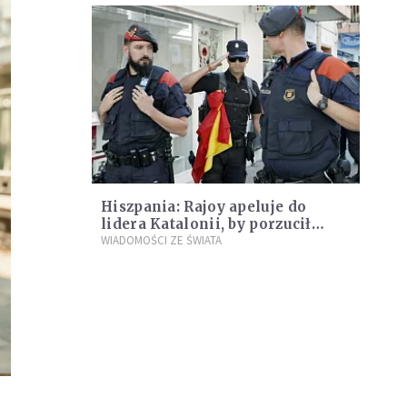
Hiszpania: Rajoy apeluje do
lidera Katalonii, by porzucił
plany niepodległościowe
WIADOMOŚCI ZE ŚWIATA