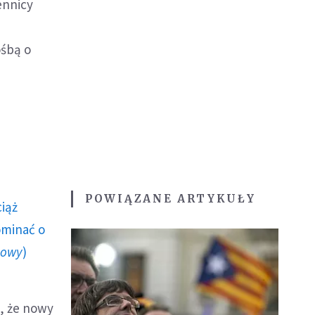
ennicy
ośbą o
POWIĄZANE ARTYKUŁY
ciąż
ominać o
howy
)
k, że nowy