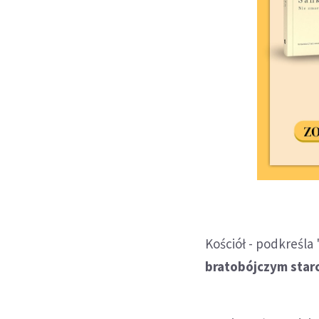
Kościół - podkreśla
bratobójczym star