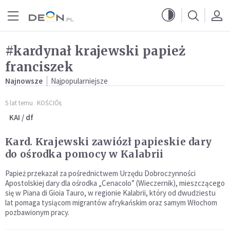
Przejdź do menu głównego
Przejdź do treści
#kardynał krajewski papież
franciszek
Najnowsze
Najpopularniejsze
5 lat temu
KOŚCIÓŁ
KAI / df
Kard. Krajewski zawiózł papieskie dary
do ośrodka pomocy w Kalabrii
Papież przekazał za pośrednictwem Urzędu Dobroczynności
Apostolskiej dary dla ośrodka „Cenacolo” (Wieczernik), mieszczącego
się w Piana di Gioia Tauro, w regionie Kalabrii, który od dwudziestu
lat pomaga tysiącom migrantów afrykańskim oraz samym Włochom
pozbawionym pracy.